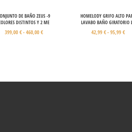
ONJUNTO DE BAÑO ZEUS -9
HOMELODY GRIFO ALTO PA
COLORES DISTINTOS Y 2 ME
LAVABO BAÑO GIRATORIO 
399,00
€
-
460,00
€
42,99
€
-
95,99
€