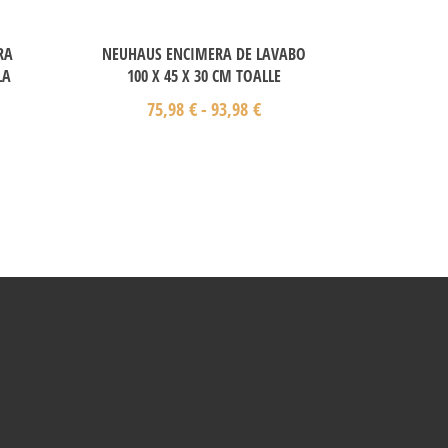
RA
NEUHAUS ENCIMERA DE LAVABO
LA
100 X 45 X 30 CM TOALLE
75,98
€
-
93,98
€