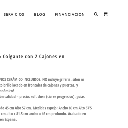
SERVICIOS
BLOG
FINANCIACION
 Colgante con 2 Cajones en
OS CERÁMICO INCLUIDOS. NO incluye grifería, sifón ni
o brillo lacado en frontales de cajones y puertas, y
conómico!
 calidad – precio: soft close (cierre progresivo), guías
.
o 45 cm Alto 57 cm. Medidas espejo: Ancho 80 cm Alto 57’5
 cm alto x 81,5 cm ancho x 46 cm profundo. Acabado en
 en España.