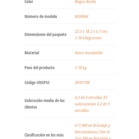
Color
‎Negro Ancho
Número de modelo
‎MU0064
‎23.3 x 18.2 x 5.7 cm;
Dimensiones del paquete
1.18 kilogramos
Material
‎Acero inoxidable
Peso del producto
‎1.18 kg
Código UNSPSC
30181700
4,2 de 5 estrellas 53
Valoración media de los
valoraciones 4,2 de 5
clientes
estrellas
nº7,009 en Bricolaje y
herramientas (Ver el
Clasificación en los más
Top 100 en Bricolaje y