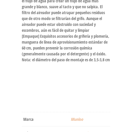
el flujo de agua para crear un flujo de agua más
grande y blanco, suave al tacto y que no salpica. El
filtro del aireador puede atrapar pequeños residuos
que de otro modo se filtrarían del grifo. Aunque el
aireador puede estar obstruido con suciedad y
escombros, aún es fácil de quitar y limpiar
[Empaque] Exquisitos accesorios de grifería y plomería,
manguera de línea de aprovisionamiento estándar de
60 cm, pueden prevenir la corrosión química
(generalmente causada por el detergente) y el óxido.
Nota: el diámetro del paso de montaje es de 3,5-3,8 cm
Marca
‎Munloo