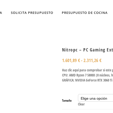
DA
SOLICITA PRESUPUESTO
PRESUPUESTO DE COCINA
Nitropc – PC Gaming Ex
1.601,89
€
-
2.311,26
€
Haz clic aquí para comprobar si este
CPU: AMD Ryzen 7 5800X (8 núcleos, h
GRÁFICA: NVIDIA GeForce RTX 3060 T
Tamaño
Clear