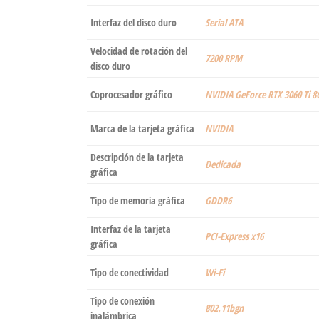
Interfaz del disco duro
‎Serial ATA
Velocidad de rotación del
‎7200 RPM
disco duro
Coprocesador gráfico
‎NVIDIA GeForce RTX 3060 Ti 8
Marca de la tarjeta gráfica
‎NVIDIA
Descripción de la tarjeta
‎Dedicada
gráfica
Tipo de memoria gráfica
‎GDDR6
Interfaz de la tarjeta
‎PCI-Express x16
gráfica
Tipo de conectividad
‎Wi-Fi
Tipo de conexión
‎802.11bgn
inalámbrica