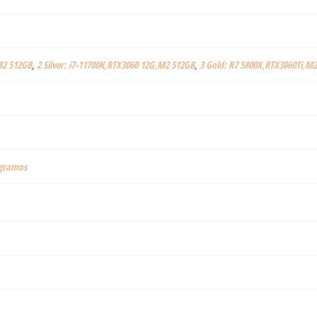
M2 512GB
,
2 Silver: i7-11700K,RTX3060 12G,M2 512GB
,
3 Gold: R7 5800X,RTX3060Ti,M
logramos