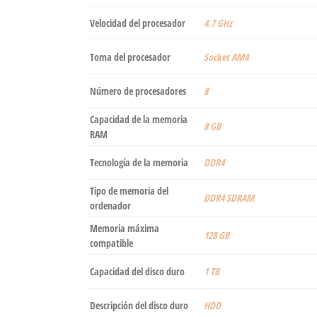
Velocidad del procesador
‎4.7 GHz
Toma del procesador
‎Socket AM4
Número de procesadores
‎8
Capacidad de la memoria
‎8 GB
RAM
Tecnología de la memoria
‎DDR4
Tipo de memoria del
‎DDR4 SDRAM
ordenador
Memoria máxima
‎128 GB
compatible
Capacidad del disco duro
‎1 TB
Descripción del disco duro
‎HDD