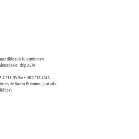
ompatible con tu espécimen
abecedario: chip X570
.2 1TB NVMe + HDD 1TB SATA
riles de fianza Premium gratuita
00Mbps)