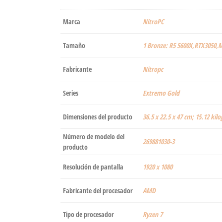
Marca
‎NitroPC
Tamaño
1 Bronze: R5 5600X,RTX3050,
Fabricante
‎Nitropc
Series
‎Extremo Gold
Dimensiones del producto
‎36.5 x 22.5 x 47 cm; 15.12 ki
Número de modelo del
‎269881030-3
producto
Resolución de pantalla
‎1920 x 1080
Fabricante del procesador
‎AMD
Tipo de procesador
‎Ryzen 7