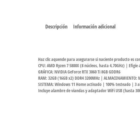
Descripción
Información adicional
Haz clic aquende para asegurarse si naciente producto es c
CPU: AMD Ryzen 7 5800X (8 núcleos, hasta 4,70GHz) | Efigie 
GRÁFICA: NVIDIA GeForce RTX 3060 Ti 8GB GDDR6
RAM: 32GB (16GB x2) DDR4 3200MHz | ALMACENAMIENTO: M
SISTEMA: Windows 11 Home activado | 100% testeado | 3 ab
Incluye alambre de viandas y adaptador WiFi USB (hasta 3