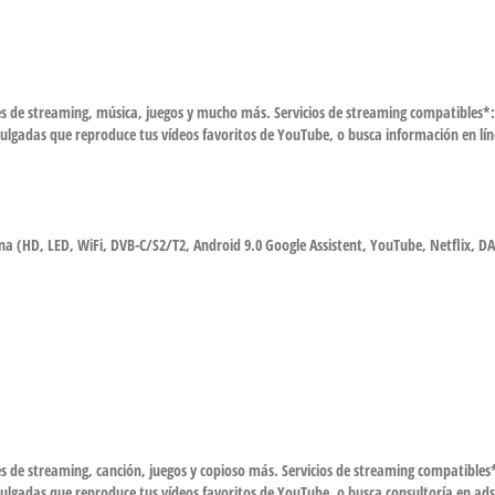
es de streaming, música, juegos y mucho más. Servicios de streaming compatibles*: 
pulgadas que reproduce tus vídeos favoritos de YouTube, o busca información en lín
a (HD, LED, WiFi, DVB-C/S2/T2, Android 9.0 Google Assistent, YouTube, Netflix, D
s de streaming, canción, juegos y copioso más. Servicios de streaming compatibles*
 pulgadas que reproduce tus vídeos favoritos de YouTube, o busca consultoría en ads