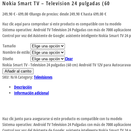
Nokia Smart TV – Television 24 pulgadas (60
249,90
€
-
699,00
€
Rango de precios: desde 249,90 € hasta 699,00 €
Haz clic aquí para comprobar si este producto es compatible con tu modelo
Sistema operativo: Android TV Television 24 Pulgadas con más de 7000 aplicacion
Control por voz del Asistente de Google: asistente inteligente Nokia Smart TV 24 
Tamaño
Nombre de estilo
Diseño
Clear
Nokia Smart TV - Television 24 pulgadas (60 cm) Android TV 12V para Autocaravan
Añadir al carrito
SKU:
N/A
Category:
Televisiones
Descripción
Información adicional
Haz clic junto para asegurarse si este producto es compatible con tu modelo
Sistema operativo: Android TV Television 24 Pulgadas con más de 7000 aplicacione
Control por voz del Asistente de Google: asistente inteligente Nokia Smart TV 24