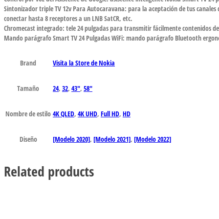
Sintonizador triple TV 12v Para Autocaravana: para la aceptación de tus canales d
conectar hasta 8 receptores a un LNB SatCR, etc.
Chromecast integrado: tele 24 pulgadas para transmitir fácilmente contenidos d
Mando parágrafo Smart TV 24 Pulgadas WiFi: mando parágrafo Bluetooth ergonó
Brand
Visita la Store de Nokia
Tamaño
24
,
32
,
43"
,
58"
Nombre de estilo
4K QLED
,
4K UHD
,
Full HD
,
HD
Diseño
[Modelo 2020]
,
[Modelo 2021]
,
[Modelo 2022]
Related products