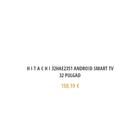
H I T A C H I 32HAE2351 ANDROID SMART TV
32 PULGAD
150,19
€