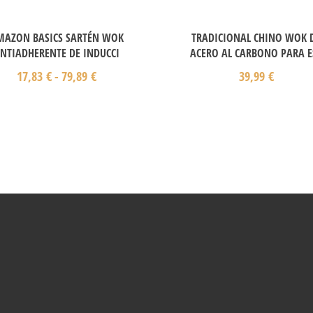
MAZON BASICS SARTÉN WOK
TRADICIONAL CHINO WOK 
NTIADHERENTE DE INDUCCI
ACERO AL CARBONO PARA E
17,83
€
-
79,89
€
39,99
€