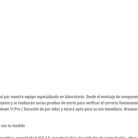
 por nuestro equipo especializado en laboratorio. Desde el montaje de componente
iante y se realizarán varias pruebas de estrés para verificar el correcto funcionami
dows 11 Pro ( Duración de por vida) y estará apto para su uso inmediato. Breunor 
e con tu modelo
queridas: conectividad USB 3.0, grandes bahías de unidades de acumulación, aforo