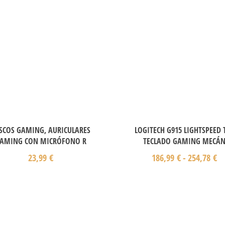
SCOS GAMING, AURICULARES
LOGITECH G915 LIGHTSPEED 
AMING CON MICRÓFONO R
TECLADO GAMING MECÁ
23,99
€
186,99
€
-
254,78
€