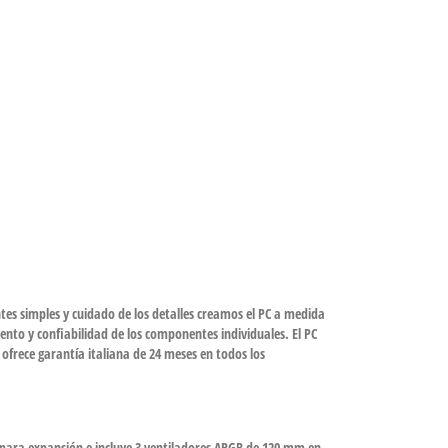
s simples y cuidado de los detalles creamos el PC a medida
ento y confiabilidad de los componentes individuales. El PC
ofrece garantía italiana de 24 meses en todos los
 para expansión e incluye 3 ventiladores ARGB de 120 mm en