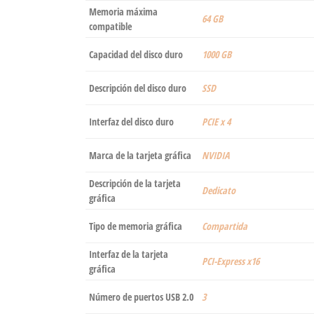
Memoria máxima
‎64 GB
compatible
Capacidad del disco duro
‎1000 GB
Descripción del disco duro
‎SSD
Interfaz del disco duro
‎PCIE x 4
Marca de la tarjeta gráfica
‎NVIDIA
Descripción de la tarjeta
‎Dedicato
gráfica
Tipo de memoria gráfica
‎Compartida
Interfaz de la tarjeta
‎PCI-Express x16
gráfica
Número de puertos USB 2.0
‎3