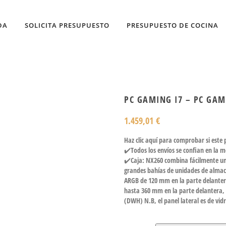
DA
SOLICITA PRESUPUESTO
PRESUPUESTO DE COCINA
PC GAMING I7 – PC GAM
1.459,01
€
Haz clic aquí para comprobar si este
✔️Todos los envíos se confian en la 
✔️Caja: NX260 combina fácilmente una
grandes bahías de unidades de almac
ARGB de 120 mm en la parte delantera
hasta 360 mm en la parte delantera, e
(DWH) N.B, el panel lateral es de vi