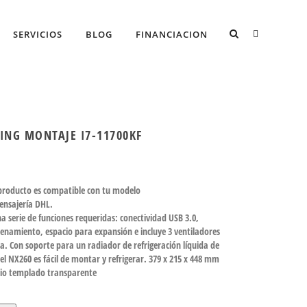
SERVICIOS
BLOG
FINANCIACION
ING MONTAJE I7-11700KF
 producto es compatible con tu modelo
mensajería DHL.
 serie de funciones requeridas: conectividad USB 3.0,
enamiento, espacio para expansión e incluye 3 ventiladores
. Con soporte para un radiador de refrigeración líquida de
l NX260 es fácil de montar y refrigerar. 379 x 215 x 448 mm
drio templado transparente