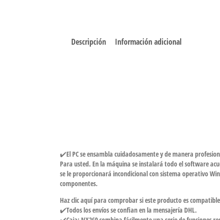
Descripción
Información adicional
✔️El PC se ensambla cuidadosamente y de manera profesional
Para usted. En la máquina se instalará todo el software acuc
se le proporcionará incondicional con sistema operativo Win
componentes.
Haz clic aquí para comprobar si este producto es compatibl
✔️Todos los envíos se confian en la mensajería DHL.
✔️Caja: NX260 combina fácilmente una serie de funciones re