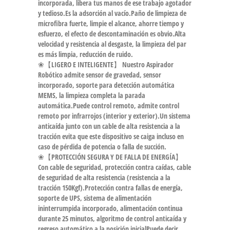
incorporada, libera tus manos de ese trabajo agotador
y tedioso.Es la adsorción al vacío.Paño de limpieza de
microfibra fuerte, limpie el alcance, ahorre tiempo y
esfuerzo, el efecto de descontaminación es obvio.Alta
velocidad y resistencia al desgaste, la limpieza del par
es más limpia, reducción de ruido.
❀【LIGERO E INTELIGENTE】 Nuestro Aspirador
Robótico admite sensor de gravedad, sensor
incorporado, soporte para detección automática
MEMS, la limpieza completa la parada
automática.Puede control remoto, admite control
remoto por infrarrojos (interior y exterior).Un sistema
anticaída junto con un cable de alta resistencia a la
tracción evita que este dispositivo se caiga incluso en
caso de pérdida de potencia o falla de succión.
❀【PROTECCIÓN SEGURA Y DE FALLA DE ENERGÍA】
Con cable de seguridad, protección contra caídas, cable
de seguridad de alta resistencia (resistencia a la
tracción 150Kgf).Protección contra fallas de energía,
soporte de UPS, sistema de alimentación
ininterrumpida incorporado, alimentación continua
durante 25 minutos, algoritmo de control anticaída y
regreso automático a la posición inicialPuede decir