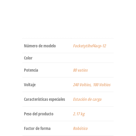
Número de modelo
‎Focketytihvf4acp-12
Color
Potencia
‎80 vatios
Voltaje
‎240 Voltios, 100 Voltios
Características especiales
‎Estación de carga
Peso del producto
‎2.17 kg
Factor de forma
‎Robótico