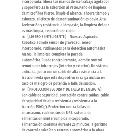
incorporada, libera tus manos de ese trabajo agotador
y soporífero.Es la adsorción al vacío.Paño de limpieza
de microfibra fuerte, limpie el alcance, ahorre tiempo y
esfuerzo, el efecto de descontaminación es obvio.Alta
Aceleración y resistencia al desgaste, la limpieza del par
es más limpia, reducción de ruido.
❀【LIGERO E INTELIGENTE】 Nuestro Aspirador
Robótico admite sensor de gravedad, sensor
incorporado, rudimentos para detección automática
MEMS, la limpieza completa la parada
automática.Puede control remoto, admite control
remoto por infrarrojos (interior y exterior).Un sistema
anticaída junto con un cable de alta resistencia a la
tracción evita que este dispositivo se caiga incluso en
caso de malogro de potencia o falla de succión.
❀【PROTECCIÓN SEGURA Y DE FALLA DE ENERGÍA】
Con cable de seguridad, protección contra caídas, cable
de seguridad de alta resistencia (resistencia a la
tracción 150Kgf).Protección contra fallas de
entusiasmo, rudimentos de UPS, sistema de
alimentación ininterrumpida incorporado,
alimentación continua durante 25 minutos, algoritmo
de control anticaída y regreso automático a la plaza