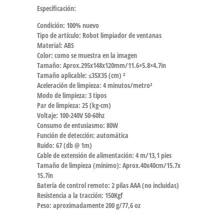
Especificación:
Condición: 100% nuevo
Tipo de artículo: Robot limpiador de ventanas
Material: ABS
Color: como se muestra en la imagen
Tamaño: Aprox.295x148x120mm/11.6×5.8×4.7in
Tamaño aplicable: ≤35X35 (cm) ²
Aceleración de limpieza: 4 minutos/metro²
Modo de limpieza: 3 tipos
Par de limpieza: 25 (kg-cm)
Voltaje: 100-240V 50-60hz
Consumo de entusiasmo: 80W
Función de detección: automática
Ruido: 67 (db @ 1m)
Cable de extensión de alimentación: 4 m/13,1 pies
Tamaño de limpieza (mínimo): Aprox.40x40cm/15.7x
15.7in
Batería de control remoto: 2 pilas AAA (no incluidas)
Resistencia a la tracción: 150Kgf
Peso: aproximadamente 200 g/77,6 oz