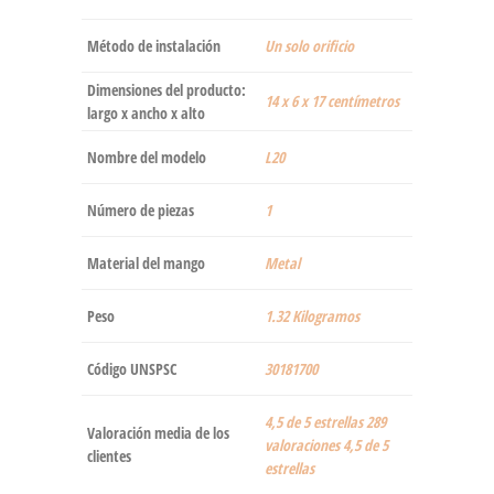
Método de instalación
‎Un solo orificio
Dimensiones del producto:
‎14 x 6 x 17 centímetros
largo x ancho x alto
Nombre del modelo
‎L20
Número de piezas
‎1
Material del mango
‎Metal
Peso
‎1.32 Kilogramos
Código UNSPSC
30181700
4,5 de 5 estrellas 289
Valoración media de los
valoraciones 4,5 de 5
clientes
estrellas