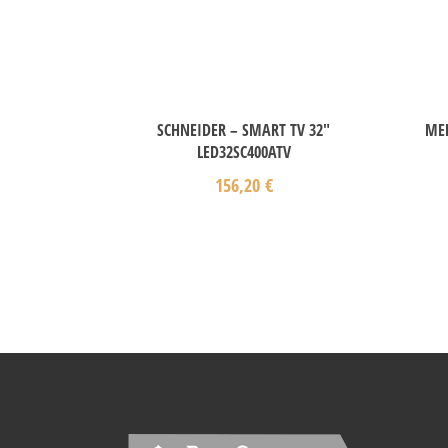
SCHNEIDER – SMART TV 32″
MED
LED32SC400ATV
156,20
€