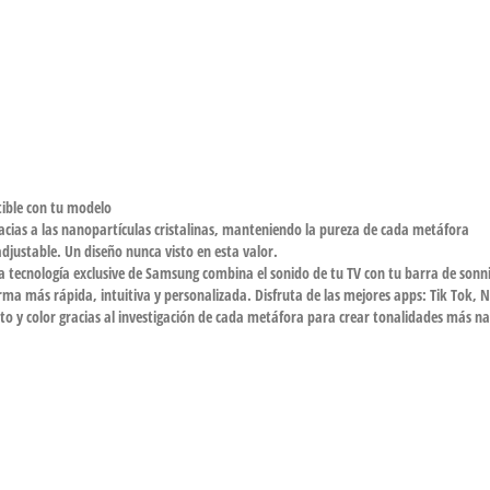
tible con tu modelo
acias a las nanopartículas cristalinas, manteniendo la pureza de cada metáfora
adjustable. Un diseño nunca visto en esta valor.
a tecnología exclusive de Samsung combina el sonido de tu TV con tu barra de sonni
rma más rápida, intuitiva y personalizada. Disfruta de las mejores apps: Tik Tok, 
 y color gracias al investigación de cada metáfora para crear tonalidades más nat