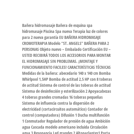
Bañera hidromasaje Bañera de esquina spa
hidromasaje Piscina Spa nueva Terapia luz de colores
para 2 nueva garantía EU BAÑERA HIDROMASAJE
CROMOTERAPIA Modelo “ST. ANGELS” BAÑERA PARA 2
PERSONAS Objeto nuevo – Embalado Certificación EU –
USTED RECIBIRÁ TODOS LOS ACCESORIOS PARA MONTAR
EL HIDROMASAJE SIN PROBLEMAS. ¡MONTAJE Y
FUNCIONAMIENTO FACILES! CARACTERÍSTICAS TÉCNICAS
Medidas de la bañera: abecedario 140 x 140 cm Bomba
Whirlpool 1,5HP Bomba de actitud 2,5 HP con 8 toberas
de actitud Sistema de control de las toberas de actitud
Sistema de desinfección y esterilización 2 Apoyacabezas
4 toberas grandes cromadas 16 toberas pequeñas
Sistema de influencia contra la dispersión de
electricidad (cortacircuitos automático) Contador de
control (computadora) Difusión 1 Ducha multifunción
1 Conmutador Regulador de presión de agua Ambición
agua Cascada modelo americano incluida Circulación
agua 3 Resonancia Led grandes 2 Altoparlantes1 Porta