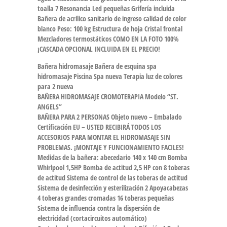
toalla 7 Resonancia Led pequeñas Grifería incluida
Bañera de acrílico sanitario de ingreso calidad de color
blanco Peso: 100 kg Estructura de hoja Cristal frontal
Mezcladores termostáticos COMO EN LA FOTO 100%
¡CASCADA OPCIONAL INCLUIDA EN EL PRECIO!
Bañera hidromasaje Bañera de esquina spa
hidromasaje Piscina Spa nueva Terapia luz de colores
para 2 nueva
BAÑERA HIDROMASAJE CROMOTERAPIA Modelo “ST.
ANGELS”
BAÑERA PARA 2 PERSONAS Objeto nuevo – Embalado
Certificación EU – USTED RECIBIRÁ TODOS LOS
ACCESORIOS PARA MONTAR EL HIDROMASAJE SIN
PROBLEMAS. ¡MONTAJE Y FUNCIONAMIENTO FACILES!
Medidas de la bañera: abecedario 140 x 140 cm Bomba
Whirlpool 1,5HP Bomba de actitud 2,5 HP con 8 toberas
de actitud Sistema de control de las toberas de actitud
Sistema de desinfección y esterilización 2 Apoyacabezas
4 toberas grandes cromadas 16 toberas pequeñas
Sistema de influencia contra la dispersión de
electricidad (cortacircuitos automático)