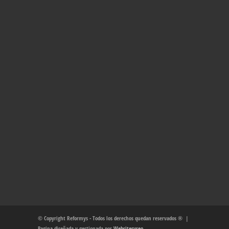
© Copyright Reformys - Todos los derechos quedan reservados ® |
Pagina diseñada y gestionada por
Websitesyseo