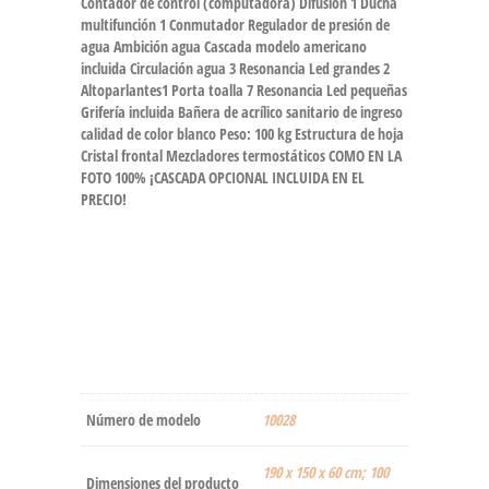
Contador de control (computadora) Difusión 1 Ducha
multifunción 1 Conmutador Regulador de presión de
agua Ambición agua Cascada modelo americano
incluida Circulación agua 3 Resonancia Led grandes 2
Altoparlantes1 Porta toalla 7 Resonancia Led pequeñas
Grifería incluida Bañera de acrílico sanitario de ingreso
calidad de color blanco Peso: 100 kg Estructura de hoja
Cristal frontal Mezcladores termostáticos COMO EN LA
FOTO 100% ¡CASCADA OPCIONAL INCLUIDA EN EL
PRECIO!
Número de modelo
‎10028
‎190 x 150 x 60 cm; 100
Dimensiones del producto