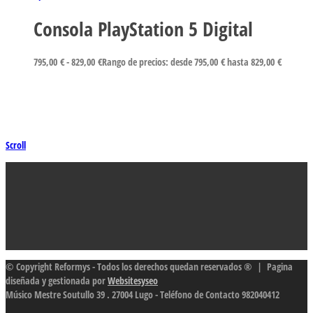
Consola PlayStation 5 Digital
795,00
€
-
829,00
€
Rango de precios: desde 795,00 € hasta 829,00 €
Scroll
© Copyright Reformys - Todos los derechos quedan reservados ® | Pagina
diseñada y gestionada por
Websitesyseo
Músico Mestre Soutullo 39 . 27004 Lugo - Teléfono de Contacto 982040412