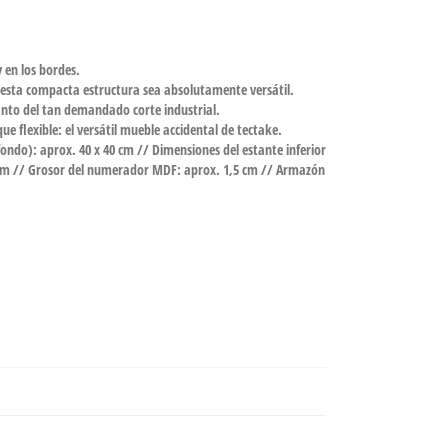
 en los bordes.
e esta compacta estructura sea absolutamente versátil.
anto del tan demandado corte industrial.
e flexible: el versátil mueble accidental de tectake.
ndo): aprox. 40 x 40 cm // Dimensiones del estante inferior
38 cm // Grosor del numerador MDF: aprox. 1,5 cm // Armazón