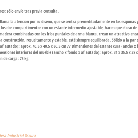
res: sólo envío tras previa consulta.
llama la atención por su diseño, que se centra premeditadamente en las esquinas y
 y los dos compartimentos con un estante intermedio ajustable, hacen que el uso d
 madera combinadas con los fríos puntales de arma blanca, crean un atractivo enc
 construcción, resueltamente y estable, esté siempre equilibrada. Sólido a la par qu
lautado): aprox. 40,5 x 40,5 x 60,5 cm // Dimensiones del estante cura (ancho x fo
imensiones interiores del mueble (ancho x fondo x aflautado): aprox. 31 x 35,5 x 
n de carga: 75 kg.
ra Industrial Oscura