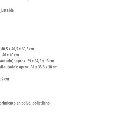
justable
40,5 x 40,5 x 60,5 cm
. 40 x 40 cm
lautado): aprox. 39 x 34,5 x 13 cm
flautado): aprox. 31 x 35,5 x 38 cm
x 2 cm
m
imiento en polvo, polietileno