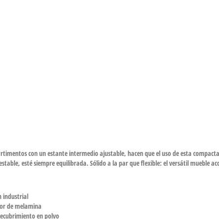
partimentos con un estante intermedio ajustable, hacen que el uso de esta compacta
table, esté siempre equilibrada. Sólido a la par que flexible: el versátil mueble ac
 industrial
tor de melamina
recubrimiento en polvo