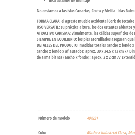
Instrucciones de montaje
No enviamos a las islas Canarias, Ceuta y Melilla. Islas Balea
FORMA CLARA: el agreste mueble accidental Cork de tectake 
USO VERSÁTIL: su práctica altura, los dos estantes abiertos
ATRACTIVO CARISMA: visualmente, las cálidas superficies de
SIEMPRE EN EQUILIBRIO: los pies atornillados aseguran que la
DETALLES DEL PRODUCTO: medidas totales (ancho x fondo x af
(ancho x fondo x aflautado): aprox. 39 x 34,5 x 13 cm // D
de arma blanca (ancho x fondo): aprox. 2 x 2 cm // Extensió
Número de modelo
‎404221
Color
Madera Industrial Clara
,
Made