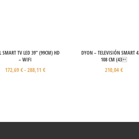
 SMART TV LED 39” (99CM) HD
DYON – TELEVISIÓN SMART 4
– WIFI
108 CM (43
172,69
€
-
288,11
€
210,04
€