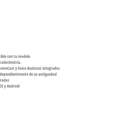
tible con tu modelo
colorimetría.
romeCast y Voice Assistant integrados
independientmente de su antiguedad
gradas
OS y Android