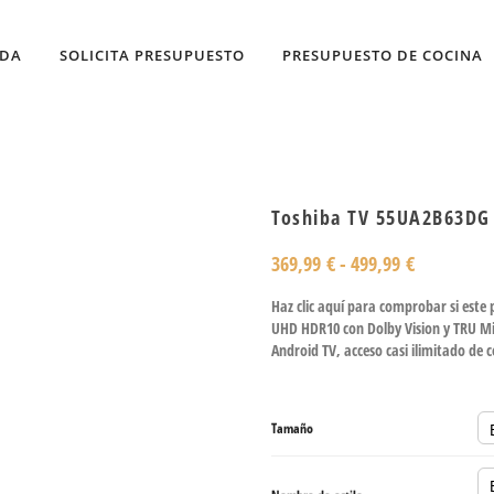
NDA
SOLICITA PRESUPUESTO
PRESUPUESTO DE COCINA
Toshiba TV 55UA2B63DG 
369,99
€
-
499,99
€
Haz clic aquí para comprobar si este
UHD HDR10 con Dolby Vision y TRU M
Android TV, acceso casi ilimitado de
Tamaño