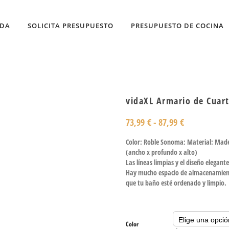
NDA
SOLICITA PRESUPUESTO
PRESUPUESTO DE COCINA
vidaXL Armario de Cuar
73,99
€
-
87,99
€
Color: Roble Sonoma; Material: Made
(ancho x profundo x alto)
Las líneas limpias y el diseño elegan
Hay mucho espacio de almacenamiento
que tu baño esté ordenado y limpio.
Color