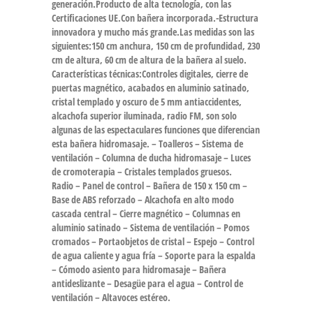
generación.Producto de alta tecnología, con las
Certificaciones UE.Con bañera incorporada.-Estructura
innovadora y mucho más grande.Las medidas son las
siguientes:150 cm anchura, 150 cm de profundidad, 230
cm de altura, 60 cm de altura de la bañera al suelo.
Características técnicas:Controles digitales, cierre de
puertas magnético, acabados en aluminio satinado,
cristal templado y oscuro de 5 mm antiaccidentes,
alcachofa superior iluminada, radio FM, son solo
algunas de las espectaculares funciones que diferencian
esta bañera hidromasaje. – Toalleros – Sistema de
ventilación – Columna de ducha hidromasaje – Luces
de cromoterapia – Cristales templados gruesos.
Radio – Panel de control – Bañera de 150 x 150 cm –
Base de ABS reforzado – Alcachofa en alto modo
cascada central – Cierre magnético – Columnas en
aluminio satinado – Sistema de ventilación – Pomos
cromados – Portaobjetos de cristal – Espejo – Control
de agua caliente y agua fría – Soporte para la espalda
– Cómodo asiento para hidromasaje – Bañera
antideslizante – Desagüe para el agua – Control de
ventilación – Altavoces estéreo.