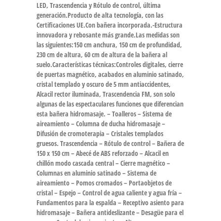
LED, Trascendencia y Rótulo de control, última
generación.Producto de alta tecnología, con las
Certificaciones UE.Con bañera incorporada.-Estructura
innovadora y rebosante más grande.Las medidas son
las siguientes:150 cm anchura, 150 cm de profundidad,
230 cm de altura, 60 cm de altura de la bañera al
suelo.Características técnicas:Controles digitales, cierre
de puertas magnético, acabados en aluminio satinado,
cristal templado y oscuro de 5 mm antiaccidentes,
Alcacil rector iluminada, Trascendencia FM, son solo
algunas de las espectaculares funciones que diferencian
esta bañera hidromasaje. – Toalleros – Sistema de
aireamiento – Columna de ducha hidromasaje –
Difusión de cromoterapia – Cristales templados
gruesos. Trascendencia – Rótulo de control – Bañera de
150 x 150 cm – Abecé de ABS reforzado – Alcacil en
chillón modo cascada central – Cierre magnético –
Columnas en aluminio satinado – Sistema de
aireamiento – Pomos cromados – Portaobjetos de
cristal – Espejo – Control de agua caliente y agua fría –
Fundamentos para la espalda – Receptivo asiento para
hidromasaje – Bañera antideslizante – Desagüe para el