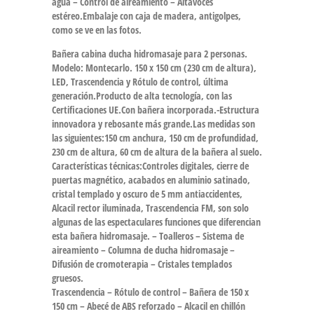
agua – Control de aireamiento – Altavoces
estéreo.Embalaje con caja de madera, antigolpes,
como se ve en las fotos.
Bañera cabina ducha hidromasaje para 2 personas.
Modelo: Montecarlo. 150 x 150 cm (230 cm de altura),
LED, Trascendencia y Rótulo de control, última
generación.Producto de alta tecnología, con las
Certificaciones UE.Con bañera incorporada.-Estructura
innovadora y rebosante más grande.Las medidas son
las siguientes:150 cm anchura, 150 cm de profundidad,
230 cm de altura, 60 cm de altura de la bañera al suelo.
Características técnicas:Controles digitales, cierre de
puertas magnético, acabados en aluminio satinado,
cristal templado y oscuro de 5 mm antiaccidentes,
Alcacil rector iluminada, Trascendencia FM, son solo
algunas de las espectaculares funciones que diferencian
esta bañera hidromasaje. – Toalleros – Sistema de
aireamiento – Columna de ducha hidromasaje –
Difusión de cromoterapia – Cristales templados
gruesos.
Trascendencia – Rótulo de control – Bañera de 150 x
150 cm – Abecé de ABS reforzado – Alcacil en chillón