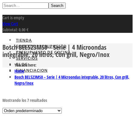
Search
Cart is empty
View Cart
Subtotal:
0,00
€
TIENDA
Bosch BEL523MS0 – Serie | 4 Microondas
SOLICITA PRESUPUESTO
PRESUPUESTO DE COCINA
integrable, 20 litros, Con grill, Negro/Inox
SERVICIOS
BLOG
You are here:
FINANCIACION
Home
Bosch BEL523MS0 – Serie | 4 Microondas integrable, 20 litros, Con grill,
Negro/Inox
Mostrando los 7 resultados