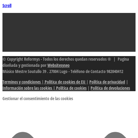
Scroll
© Copyright Reformys - Todos los derechos quedan reservados ® | Pagina
diseñada y gestionada por
Websitesyseo
Músico Mestre Soutullo 39 . 27004 Lugo - Teléfono de Contacto 982040412
Terminos y condiciones
|
Política de cookies de EU
|
Política de privacidad
|
Información sobre las cookies
| Política de cookies
|
Política de devoluciones
Gestionar el consentimiento de las cookies