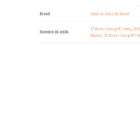
Brand
Visita la Store de Bosch
17 litros I Con grill I Inox
,
20 l
Nombre de estilo
Blanco
,
25 litros I Con grill I 