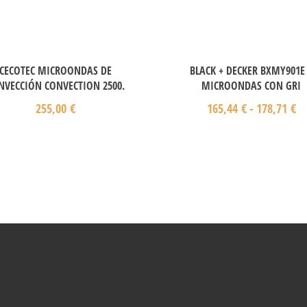
CECOTEC MICROONDAS DE
BLACK + DECKER BXMY901E
NVECCIÓN CONVECTION 2500.
MICROONDAS CON GRI
255,00
€
165,44
€
-
178,71
€