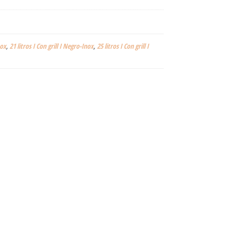
nox
,
21 litros I Con grill I Negro-Inox
,
25 litros I Con grill I