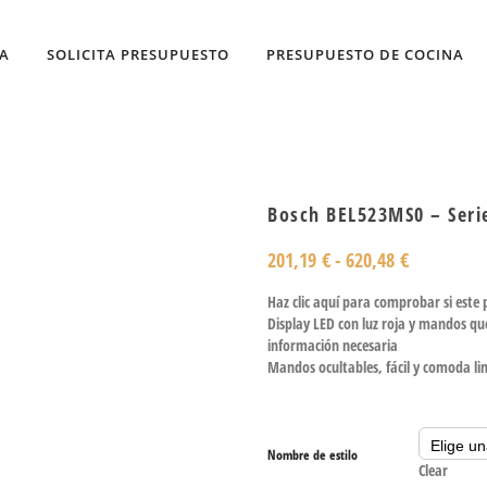
DA
SOLICITA PRESUPUESTO
PRESUPUESTO DE COCINA
Bosch BEL523MS0 – Seri
201,19
€
-
620,48
€
Haz clic aquí para comprobar si este
Display LED con luz roja y mandos que 
información necesaria
Mandos ocultables, fácil y comoda li
Nombre de estilo
Clear