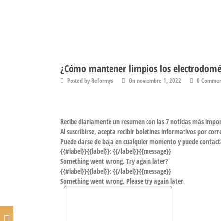
¿Cómo mantener limpios los electrodomést
Posted by Reformys
On noviembre 1, 2022
0 Commen
Recibe diariamente un resumen con
las 7 noticias más impo
Al suscribirse, acepta recibir boletines informativos por cor
Puede darse de baja en cualquier momento y puede contac
{{#label}}{{label}}: {{/label}}{{message}}
Something went wrong. Try again later?
{{#label}}{{label}}: {{/label}}{{message}}
Something went wrong. Please try again later.