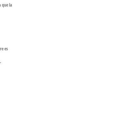
a que la
re es
,