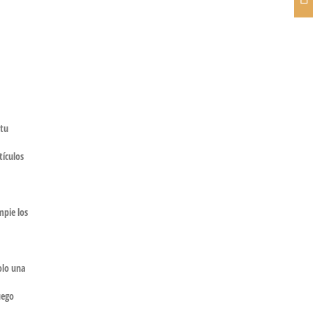
 tu
tículos
mpie los
olo una
uego