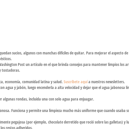
 quedan sucios, algunos con manchas difíciles de quitar. Para mejorar el aspecto de
ésticos.
ashington Post un artículo en el que brinda consejos para mantener limpios los ar
y tostadoras.
ca, economía, comunidad latina y salud.
Suscríbete aquí
a nuestros newsletters.
con agua y jabón, luego encenderla a alta velocidad y dejar que el agua jabonosa li
r algunas rondas, incluida una con solo agua para enjuagar.
jabonosa. Funciona y permite una limpieza mucho más uniforme que cuando usaba s
lmente pegajosa (por ejemplo, chocolate derretido que roció sobre las galletas) y l
los restos adheridos.