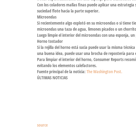
Con los coladores mallas finas puede aplicar una estrategia
suciedad flote hacia la parte superior.
Microondas
Si recientemente algo explotó en su microondas o si tiene t
microondas una taza de agua, limones picados o un chorrito
Luego limpie el interior del microondas con una esponja, un
Horno tostador
Si la rejilla del horno está sucia puede usar la misma técnic
una buena idea, puede usar una brocha de repostería para 
Para limpiar el interior del horno, Consumer Reports recomi
evitando los elementos calefactores.
Fuente principal de la noticia:
The Washington Post.
ÚLTIMAS NOTICIAS
source