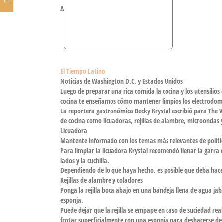
Δ
El Tiempo Latino
Noticias de Washington D.C. y Estados Unidos
Luego de preparar una rica comida la cocina y los utensilios
cocina te enseñamos cómo mantener limpios los electrodom
La reportera gastronómica Becky Krystal escribió para The W
de cocina como licuadoras, rejillas de alambre, microondas 
Licuadora
Mantente informado con los temas más relevantes de políti
Para limpiar la licuadora Krystal recomendó llenar la garra 
lados y la cuchilla.
Dependiendo de lo que haya hecho, es posible que deba hace
Rejillas de alambre y coladores
Ponga la rejilla boca abajo en una bandeja llena de agua 
esponja.
Puede dejar que la rejilla se empape en caso de suciedad rea
frotar superficialmente con una esponja para deshacerse de 