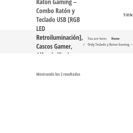
Raton Gaming –
Combo Ratón y
TIE
Teclado USB [RGB
LED
Retroiluminación],
You are here:
Home
Cascos Gamer,
Orzly Teclado y Raton Gaming –
Alfombrilla de
Ratón – Para
Usuarios PC, Xbox
Mostrando los 2 resultados
y PS4 [Hornet
RX250]