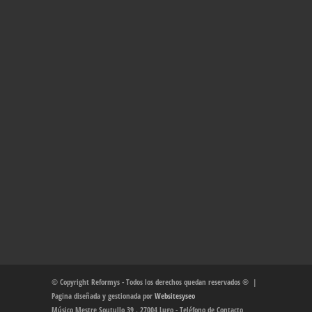
© Copyright Reformys - Todos los derechos quedan reservados ® |
Pagina diseñada y gestionada por
Websitesyseo
Músico Mestre Soutullo 39 . 27004 Lugo - Teléfono de Contacto