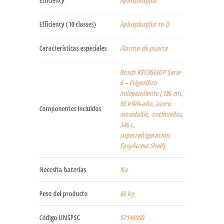
Efficiency
‎Aplusplusplus
Efficiency (10 classes)
‎Aplusplusplus to D
Características especiales
‎Alarma de puerta
‎Bosch KSV36AIDP Serie
6 – Frigorífico
independiente (186 cm,
93 kWh-año, acero
Componentes incluidos
inoxidable, antihuellas,
346 L,
superrefrigeración,
EasyAccess Shelf)
Necesita baterías
‎No
Peso del producto
‎66 kg
Código UNSPSC
52140000