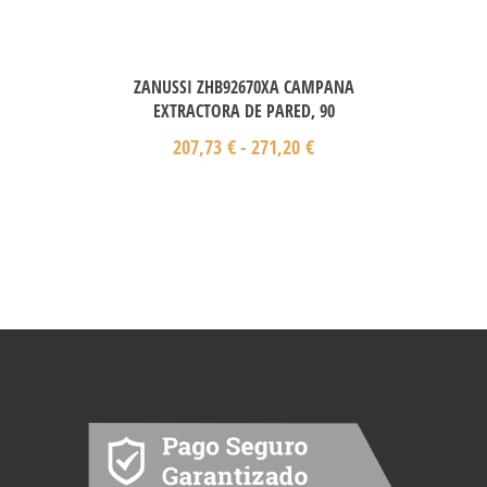
ZANUSSI ZHB92670XA CAMPANA
EXTRACTORA DE PARED, 90
207,73
€
-
271,20
€