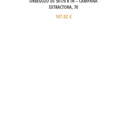
ORBEGOZO DS 56170 B IN – CAMPANA
EXTRACTORA, 70
147,02
€