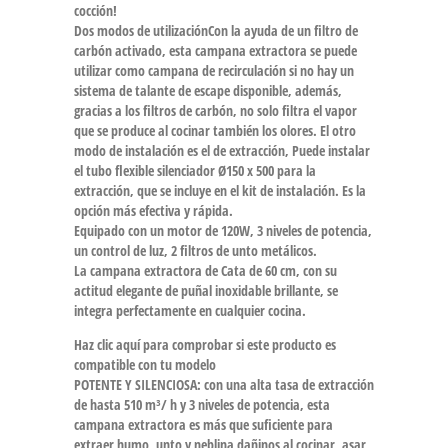
cocción!
Dos modos de utilización
Con la ayuda de un filtro de
carbón activado, esta campana extractora se puede
utilizar como campana de recirculación si no hay un
sistema de talante de escape disponible, además,
gracias a los filtros de carbón, no solo filtra el vapor
que se produce al cocinar también los olores. El otro
modo de instalación es el de extracción, Puede instalar
el tubo flexible silenciador Ø150 x 500 para la
extracción, que se incluye en el kit de instalación. Es la
opción más efectiva y rápida.
Equipado con un motor de 120W, 3 niveles de potencia,
un control de luz, 2 filtros de unto metálicos.
La campana extractora de Cata de 60 cm, con su
actitud elegante de puñal inoxidable brillante, se
integra perfectamente en cualquier cocina.
Haz clic aquí para comprobar si este producto es
compatible con tu modelo
POTENTE Y SILENCIOSA: con una alta tasa de extracción
de hasta 510 m³/ h y 3 niveles de potencia, esta
campana extractora es más que suficiente para
extraer humo, unto y neblina dañinos al cocinar, asar