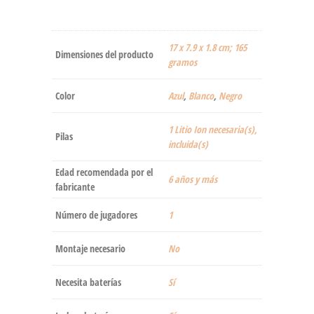
‎17 x 7.9 x 1.8 cm; 165
Dimensiones del producto
gramos
Color
Azul
,
‎Blanco
,
Negro
‎1 Litio Ion necesaria(s),
Pilas
incluida(s)
Edad recomendada por el
‎6 años y más
fabricante
Número de jugadores
‎1
Montaje necesario
‎No
Necesita baterías
‎Sí