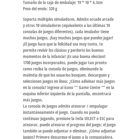
Tamaño de la caja de embalaje: 19 * 10 * 6.3cm
Peso del envío: 320 g
Soporta múltiples simuladores. Admite arcade arcade
y otros 10 simuladores (equivalente a las últimas 10
consolas de juegos diferentes), cada imulador tiene
muchos juegos, ¡hay muchos juegos que puedes jugar!
¡El juego hace que la felicidad sea muy tonto, te
permite revivir los clásicos y perderte los buenos
momentos de la infancia! ¡Es una buena eleccion!
1700 juegos incorporados, puede jugar tan pronto
como reciba la consola de juegos, eliminando la
molestia de que los usuarios busquen, descarguen y
seleccionen juegos en línea; ¿Cómo adivinar más juegos
en la consola? Ingrese al ícono “” Game Center “” en la
esquina inferior izquierda de la pantalla, encontrará
más juegos.
La consola de juegos admite atesorar / empalagar
instantáneamente el juego. Cuando no pueda
continuar jugando, presione la tecla SELECT o ESC para
atesorar, puede atesorar el progreso del juego; el juego
también se puede adjuntar o eliminar, ¿Cómo adjuntar
juegos? Primero descargue el juego a la computadora,