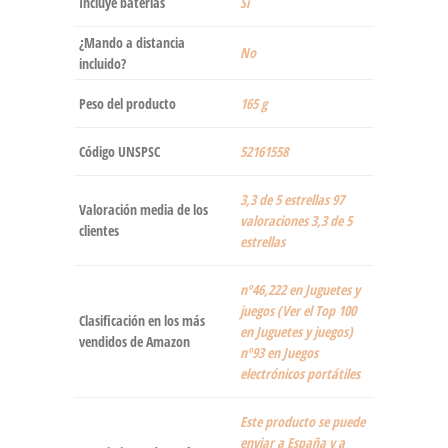
Incluye baterías
‎Sí
¿Mando a distancia
‎No
incluido?
Peso del producto
‎165 g
Código UNSPSC
52161558
3,3 de 5 estrellas 97
Valoración media de los
valoraciones 3,3 de 5
clientes
estrellas
nº46,222 en Juguetes y
juegos (Ver el Top 100
Clasificación en los más
en Juguetes y juegos)
vendidos de Amazon
nº93 en Juegos
electrónicos portátiles
Este producto se puede
enviar a España y a