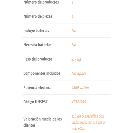
Número de productos
‎1
Número de piezas
‎1
Incluye baterías
‎No
Necesita baterías
‎No
Peso del producto
‎2.7 kg
Componentes incluidos
‎No aplica
Potencia eléctrica
‎1500 vatios
Código UNSPSC
47121805
4,5 de 5 estrellas 582
Valoración media de los
valoraciones 4,5 de 5
clientes
estrellas