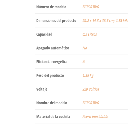
Número de modelo
‎FGP203WG
Dimensiones del producto
‎20.2 x 14.8 x 36.6 cm; 1.85 k
Capacidad
‎0.5 Litros
Apagado automático
‎No
Eficiencia energética
‎A
Peso del producto
‎1.85 kg
Voltaje
‎220 Voltios
Nombre del modelo
‎FGP203WG
Material de la cuchilla
‎Acero inoxidable