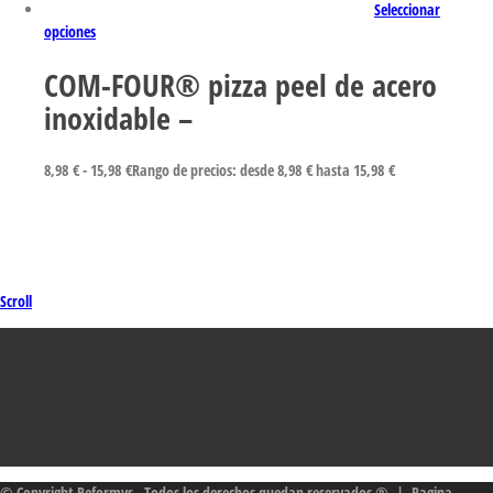
Seleccionar
opciones
COM-FOUR® pizza peel de acero
inoxidable –
8,98
€
-
15,98
€
Rango de precios: desde 8,98 € hasta 15,98 €
Scroll
© Copyright Reformys - Todos los derechos quedan reservados ® | Pagina