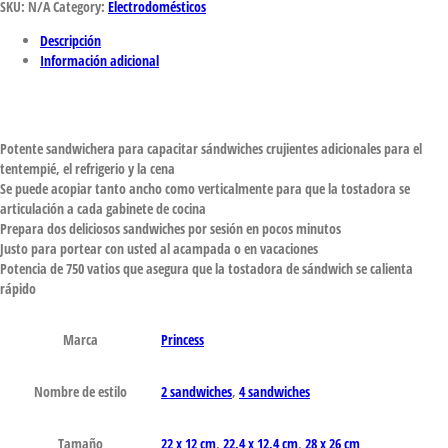
SKU:
N/A
Category:
Electrodomésticos
Descripción
Información adicional
Potente sandwichera para capacitar sándwiches crujientes adicionales para el
tentempié, el refrigerio y la cena
Se puede acopiar tanto ancho como verticalmente para que la tostadora se
articulación a cada gabinete de cocina
Prepara dos deliciosos sandwiches por sesión en pocos minutos
Justo para portear con usted al acampada o en vacaciones
Potencia de 750 vatios que asegura que la tostadora de sándwich se calienta
rápido
Marca
‎Princess
Nombre de estilo
2 sandwiches
,
4 sandwiches
Tamaño
22 x 12 cm
,
22,4 x 12,4 cm
,
28 x 26 cm