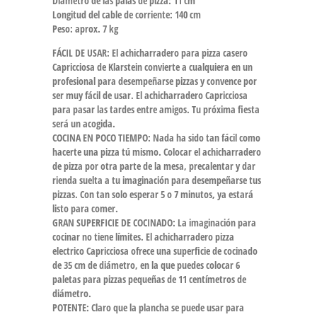
Diámetro de las palas de pizza: 11 cm
Longitud del cable de corriente: 140 cm
Peso: aprox. 7 kg
FÁCIL DE USAR: El achicharradero para pizza casero
Capricciosa de Klarstein convierte a cualquiera en un
profesional para desempeñarse pizzas y convence por
ser muy fácil de usar. El achicharradero Capricciosa
para pasar las tardes entre amigos. Tu próxima fiesta
será un acogida.
COCINA EN POCO TIEMPO: Nada ha sido tan fácil como
hacerte una pizza tú mismo. Colocar el achicharradero
de pizza por otra parte de la mesa, precalentar y dar
rienda suelta a tu imaginación para desempeñarse tus
pizzas. Con tan solo esperar 5 o 7 minutos, ya estará
listo para comer.
GRAN SUPERFICIE DE COCINADO: La imaginación para
cocinar no tiene límites. El achicharradero pizza
electrico Capricciosa ofrece una superficie de cocinado
de 35 cm de diámetro, en la que puedes colocar 6
paletas para pizzas pequeñas de 11 centímetros de
diámetro.
POTENTE: Claro que la plancha se puede usar para