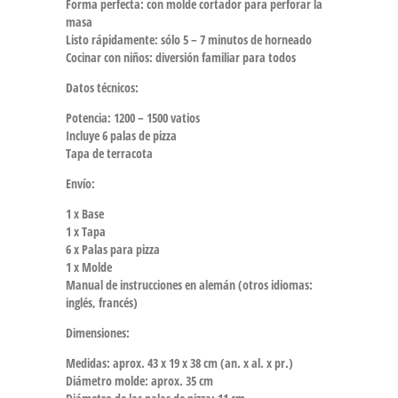
Forma perfecta: con molde cortador para perforar la
masa
Listo rápidamente: sólo 5 – 7 minutos de horneado
Cocinar con niños: diversión familiar para todos
Datos técnicos:
Potencia: 1200 – 1500 vatios
Incluye 6 palas de pizza
Tapa de terracota
Envío:
1 x Base
1 x Tapa
6 x Palas para pizza
1 x Molde
Manual de instrucciones en alemán (otros idiomas:
inglés, francés)
Dimensiones:
Medidas: aprox. 43 x 19 x 38 cm (an. x al. x pr.)
Diámetro molde: aprox. 35 cm