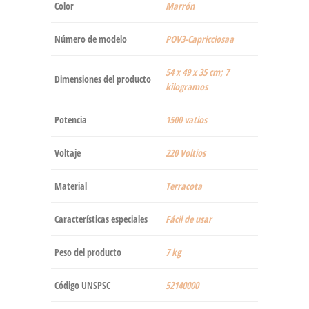
Color
‎Marrón
Número de modelo
‎POV3-Capricciosaa
‎54 x 49 x 35 cm; 7
Dimensiones del producto
kilogramos
Potencia
‎1500 vatios
Voltaje
‎220 Voltios
Material
‎Terracota
Características especiales
‎Fácil de usar
Peso del producto
‎7 kg
Código UNSPSC
52140000