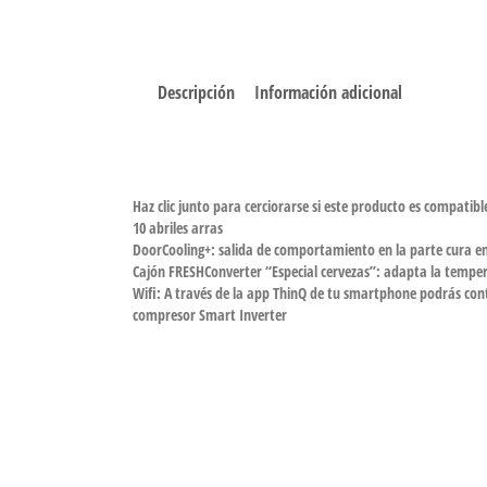
Descripción
Información adicional
Haz clic junto para cerciorarse si este producto es compatib
10 abriles arras
DoorCooling+: salida de comportamiento en la parte cura e
Cajón FRESHConverter “Especial cervezas”: adapta la tempera
Wifi: A través de la app ThinQ de tu smartphone podrás con
compresor Smart Inverter