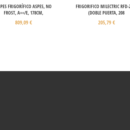
PES FRIGORÍFICO ASPES, NO
FRIGORIFICO MILECTRIC RFD-
FROST, A++/E, 178CM,
(DOBLE PUERTA, 208
809,09
€
205,79
€