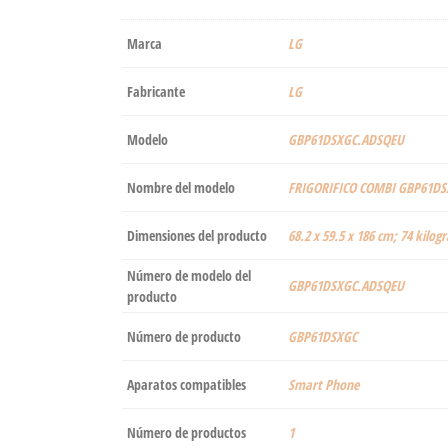
Marca
‎LG
Fabricante
‎LG
Modelo
‎GBP61DSXGC.ADSQEU
Nombre del modelo
‎FRIGORIFICO COMBI GBP61DS
Dimensiones del producto
‎68.2 x 59.5 x 186 cm; 74 kilo
Número de modelo del
‎GBP61DSXGC.ADSQEU
producto
Número de producto
‎GBP61DSXGC
Aparatos compatibles
‎Smart Phone
Número de productos
‎1