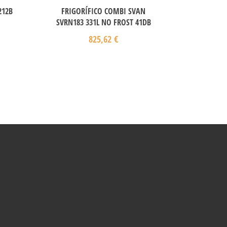
212B
FRIGORÍFICO COMBI SVAN
SVRN183 331L NO FROST 41DB
825,62
€