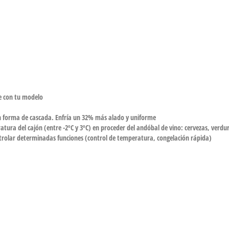
le con tu modelo
n forma de cascada. Enfría un 32% más alado y uniforme
tura del cajón (entre -2ºC y 3ºC) en proceder del andóbal de vino: cervezas, verdu
trolar determinadas funciones (control de temperatura, congelación rápida)