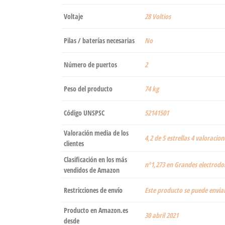
Voltaje
‎28 Voltios
Pilas / baterías necesarias
‎No
Número de puertos
‎2
Peso del producto
‎74 kg
Código UNSPSC
52141501
Valoración media de los
4,2 de 5 estrellas 4 valoracion
clientes
Clasificación en los más
nº1,273 en Grandes electrodom
vendidos de Amazon
Restricciones de envío
Este producto se puede enviar
Producto en Amazon.es
30 abril 2021
desde