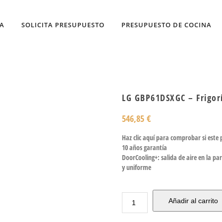
DA
SOLICITA PRESUPUESTO
PRESUPUESTO DE COCINA
LG GBP61DSXGC – Frigor
546,85
€
Haz clic aquí para comprobar si este
10 años garantía
DoorCooling+: salida de aire en la p
y uniforme
Añadir al carrito