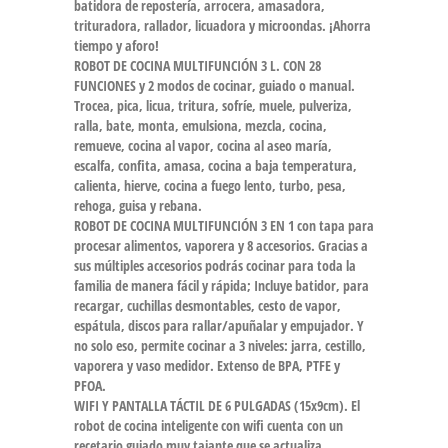
batidora de repostería, arrocera, amasadora,
trituradora, rallador, licuadora y microondas. ¡Ahorra
tiempo y aforo!
ROBOT DE COCINA MULTIFUNCIÓN 3 L. CON 28
FUNCIONES y 2 modos de cocinar, guiado o manual.
Trocea, pica, licua, tritura, sofríe, muele, pulveriza,
ralla, bate, monta, emulsiona, mezcla, cocina,
remueve, cocina al vapor, cocina al aseo maría,
escalfa, confita, amasa, cocina a baja temperatura,
calienta, hierve, cocina a fuego lento, turbo, pesa,
rehoga, guisa y rebana.
ROBOT DE COCINA MULTIFUNCIÓN 3 EN 1 con tapa para
procesar alimentos, vaporera y 8 accesorios. Gracias a
sus múltiples accesorios podrás cocinar para toda la
familia de manera fácil y rápida; Incluye batidor, para
recargar, cuchillas desmontables, cesto de vapor,
espátula, discos para rallar/apuñalar y empujador. Y
no solo eso, permite cocinar a 3 niveles: jarra, cestillo,
vaporera y vaso medidor. Extenso de BPA, PTFE y
PFOA.
WIFI Y PANTALLA TÁCTIL DE 6 PULGADAS (15x9cm). El
robot de cocina inteligente con wifi cuenta con un
recetario guiado muy tajante que se actualiza