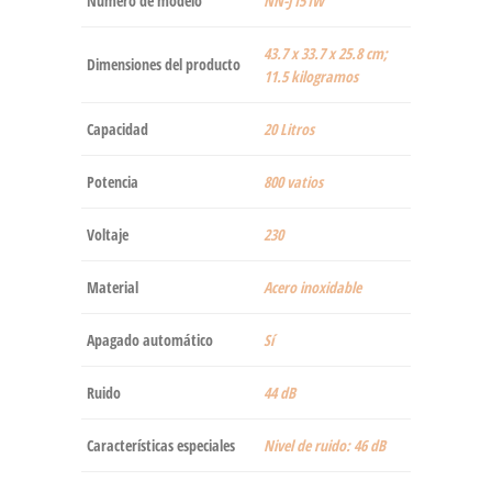
Número de modelo
‎NN-J151W
‎43.7 x 33.7 x 25.8 cm;
Dimensiones del producto
11.5 kilogramos
Capacidad
‎20 Litros
Potencia
‎800 vatios
Voltaje
‎230
Material
‎Acero inoxidable
Apagado automático
‎Sí
Ruido
‎44 dB
Características especiales
‎Nivel de ruido: 46 dB