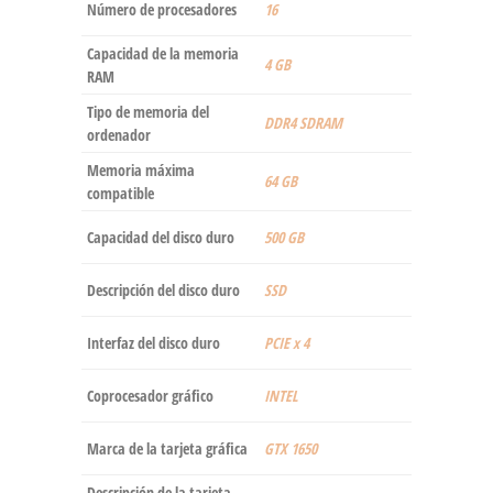
Número de procesadores
‎16
Capacidad de la memoria
‎4 GB
RAM
Tipo de memoria del
‎DDR4 SDRAM
ordenador
Memoria máxima
‎64 GB
compatible
Capacidad del disco duro
‎500 GB
Descripción del disco duro
‎SSD
Interfaz del disco duro
‎PCIE x 4
Coprocesador gráfico
‎INTEL
Marca de la tarjeta gráfica
‎GTX 1650
Descripción de la tarjeta