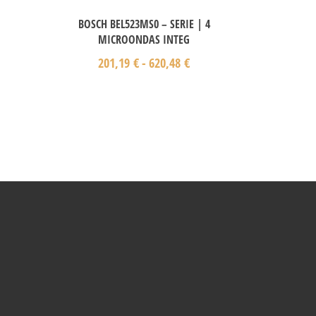
0
BOSCH BEL523MS0 – SERIE | 4
MICROONDAS INTEG
201,19
€
-
620,48
€