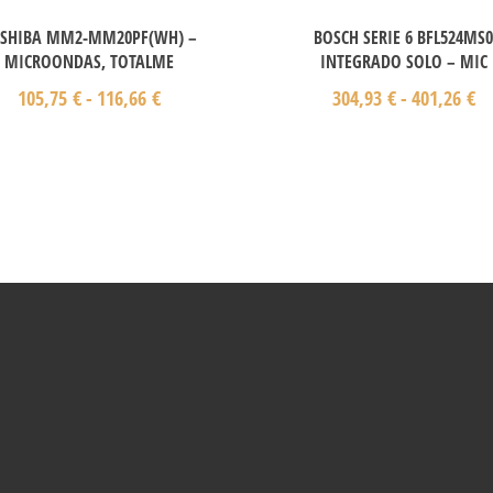
SHIBA MM2-MM20PF(WH) –
BOSCH SERIE 6 BFL524MS
MICROONDAS, TOTALME
INTEGRADO SOLO – MIC
105,75
€
-
116,66
€
304,93
€
-
401,26
€