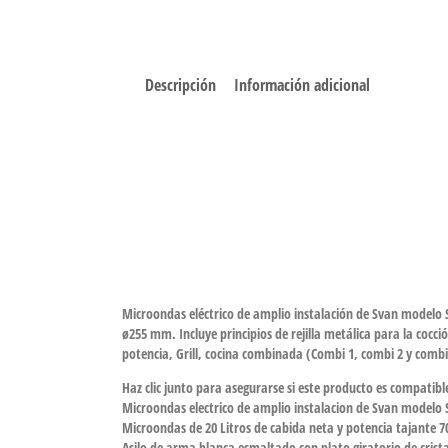
Descripción
Información adicional
Microondas eléctrico de amplio instalación de Svan modelo 
ø255 mm. Incluye principios de rejilla metálica para la cocci
potencia, Grill, cocina combinada (Combi 1, combi 2 y comb
Haz clic junto para asegurarse si este producto es compatib
Microondas electrico de amplio instalacion de Svan mode
Microondas de 20 Litros de cabida neta y potencia tajante 
Asilo de arma blanca esmaltado con plato giratorio de cris