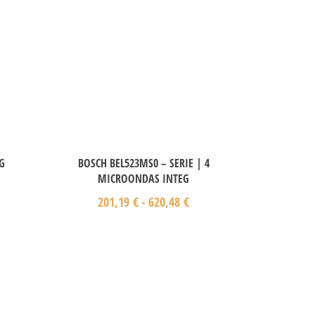
G
BOSCH BEL523MS0 – SERIE | 4
MICROONDAS INTEG
201,19
€
-
620,48
€