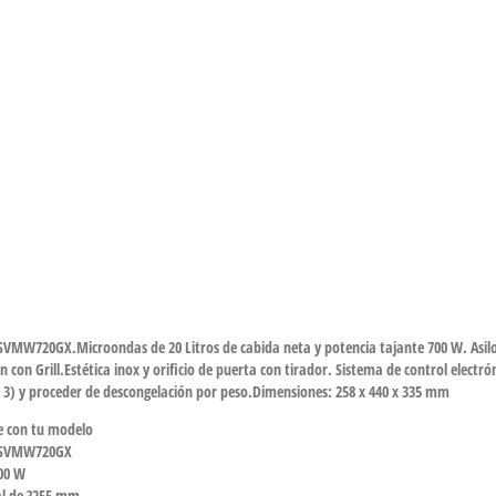
SVMW720GX.Microondas de 20 Litros de cabida neta y potencia tajante 700 W. Asilo
ón con Grill.Estética inox y orificio de puerta con tirador. Sistema de control elect
i 3) y proceder de descongelación por peso.Dimensiones: 258 x 440 x 335 mm
le con tu modelo
lo SVMW720GX
700 W
tal de ?255 mm