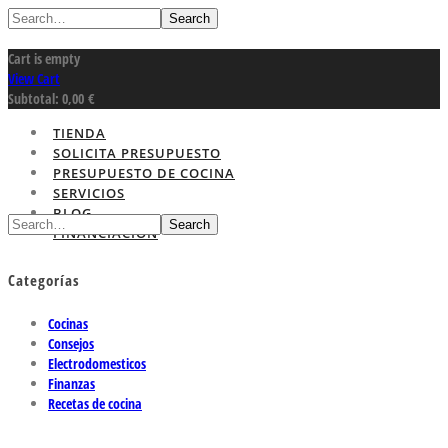
Search
Cart is empty
View Cart
Subtotal:
0,00
€
TIENDA
SOLICITA PRESUPUESTO
PRESUPUESTO DE COCINA
SERVICIOS
BLOG
Search
FINANCIACION
Categorías
Cocinas
Consejos
Electrodomesticos
Finanzas
Recetas de cocina