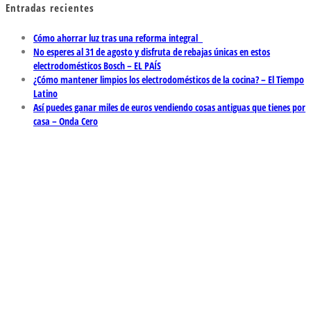
Entradas recientes
Cómo ahorrar luz tras una reforma integral
No esperes al 31 de agosto y disfruta de rebajas únicas en estos
electrodomésticos Bosch – EL PAÍS
¿Cómo mantener limpios los electrodomésticos de la cocina? – El Tiempo
Latino
Así puedes ganar miles de euros vendiendo cosas antiguas que tienes por
casa – Onda Cero