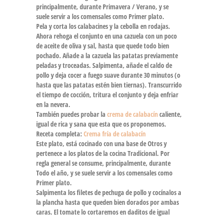
principalmente, durante Primavera / Verano, y se
suele servir a los comensales como Primer plato.
Pela y corta los calabacines y la cebolla en rodajas.
Ahora rehoga el conjunto en una cazuela con un poco
de aceite de oliva y sal, hasta que quede todo bien
pochado. Añade a la cazuela las patatas previamente
peladas y troceadas. Salpimenta, añade el caldo de
pollo y deja cocer a fuego suave durante 30 minutos (o
hasta que las patatas estén bien tiernas). Transcurrido
el tiempo de cocción, tritura el conjunto y deja enfriar
en la nevera.
También puedes probar la
crema de calabacín
caliente,
igual de rica y sana que esta que os proponemos.
Receta completa:
Crema fría de calabacín
Este plato, está cocinado con una base de Otros y
pertenece a los platos de la cocina Tradicional. Por
regla general se consume, principalmente, durante
Todo el año, y se suele servir a los comensales como
Primer plato.
Salpimenta los filetes de pechuga de pollo y cocínalos a
la plancha hasta que queden bien dorados por ambas
caras. El tomate lo cortaremos en daditos de igual