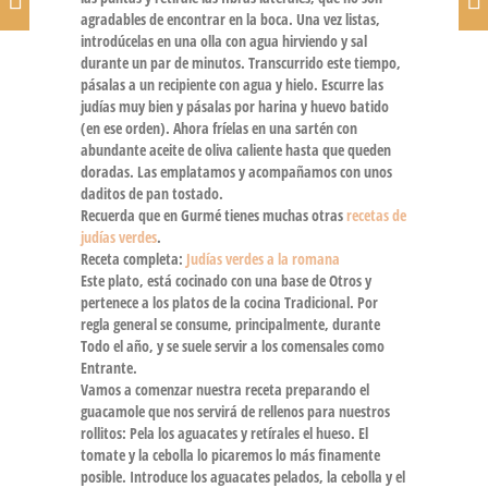
agradables de encontrar en la boca. Una vez listas,
introdúcelas en una olla con agua hirviendo y sal
durante un par de minutos. Transcurrido este tiempo,
pásalas a un recipiente con agua y hielo. Escurre las
judías muy bien y pásalas por harina y huevo batido
(en ese orden). Ahora fríelas en una sartén con
abundante aceite de oliva caliente hasta que queden
doradas. Las emplatamos y acompañamos con unos
daditos de pan tostado.
Recuerda que en Gurmé tienes muchas otras
recetas de
judías verdes
.
Receta completa:
Judías verdes a la romana
Este plato, está cocinado con una base de Otros y
pertenece a los platos de la cocina Tradicional. Por
regla general se consume, principalmente, durante
Todo el año, y se suele servir a los comensales como
Entrante.
Vamos a comenzar nuestra receta preparando el
guacamole que nos servirá de rellenos para nuestros
rollitos: Pela los aguacates y retírales el hueso. El
tomate y la cebolla lo picaremos lo más finamente
posible. Introduce los aguacates pelados, la cebolla y el