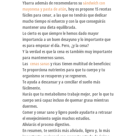
Ybarra
además de recomendaros su
sándwich con
mayonesa y pasta de atún
, hoy os propone
15 recetas
fáciles para cenar
, a las que no tendrás que dedicar
mucho tiempo ni esfuerzo y con la que conseguirás
mantener una dieta equilibrada.
Lo cierto es que siempre le hemos dado mayor
importancia a un buen desayuno y lo importante que
es para empezar el día. Pero, ¿y la cena?
Y la verdad es que la
cena
es también muy importante
para mantenernos sanos.
Las
cenas sanas
y ricas
tienen multitud de beneficios:
Te proporciona nutrientes para que tu cuerpo y tu
organismo se recuperen y se regeneren.
Te ayuda a descansar y a conciliar el sueño más
fácilmente.
Harás que tu metabolismo trabaje mejor, por lo que tu
cuerpo será capaz incluso de quemar grasa mientras
duermes.
Comer y cenar sano y ligero puede ayudarte a retrasar
el envejecimiento según muchos estudios.
Aliviarás el proceso digestivo.
En resumen, te sentirás más aliviado, ligero y, lo más