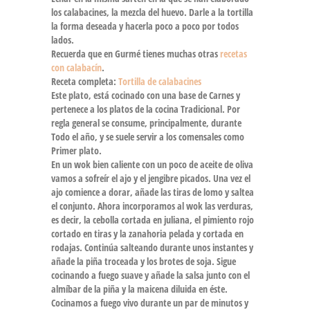
los calabacines, la mezcla del huevo. Darle a la tortilla
la forma deseada y hacerla poco a poco por todos
lados.
Recuerda que en Gurmé tienes muchas otras
recetas
con calabacín
.
Receta completa:
Tortilla de calabacines
Este plato, está cocinado con una base de Carnes y
pertenece a los platos de la cocina Tradicional. Por
regla general se consume, principalmente, durante
Todo el año, y se suele servir a los comensales como
Primer plato.
En un wok bien caliente con un poco de aceite de oliva
vamos a sofreír el ajo y el jengibre picados. Una vez el
ajo comience a dorar, añade las tiras de lomo y saltea
el conjunto. Ahora incorporamos al wok las verduras,
es decir, la cebolla cortada en juliana, el pimiento rojo
cortado en tiras y la zanahoria pelada y cortada en
rodajas. Continúa salteando durante unos instantes y
añade la piña troceada y los brotes de soja. Sigue
cocinando a fuego suave y añade la salsa junto con el
almíbar de la piña y la maicena diluida en éste.
Cocinamos a fuego vivo durante un par de minutos y