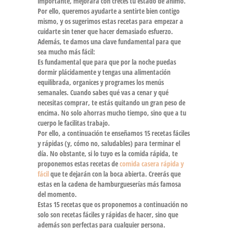
importante, mejorará con creces tu estado de ánimo.
Por ello, queremos ayudarte a sentirte bien contigo
mismo, y os sugerimos estas recetas para empezar a
cuidarte sin tener que hacer demasiado esfuerzo.
Además, te damos una clave fundamental para que
sea mucho más fácil:
Es fundamental que para que por la noche puedas
dormir plácidamente y tengas una alimentación
equilibrada, organices y programes los menús
semanales. Cuando sabes qué vas a cenar y qué
necesitas comprar, te estás quitando un gran peso de
encima. No solo ahorras mucho tiempo, sino que a tu
cuerpo le facilitas trabajo.
Por ello, a continuación te enseñamos 15 recetas fáciles
y rápidas (y, cómo no, saludables) para terminar el
día. No obstante, si lo tuyo es la comida rápida, te
proponemos estas recetas de
comida casera rápida y
fácil
que te dejarán con la boca abierta. Creerás que
estas en la cadena de hamburgueserías más famosa
del momento.
Estas 15 recetas que os proponemos a continuación no
solo son
recetas fáciles y rápidas de hacer
, sino que
además son perfectas para cualquier persona.