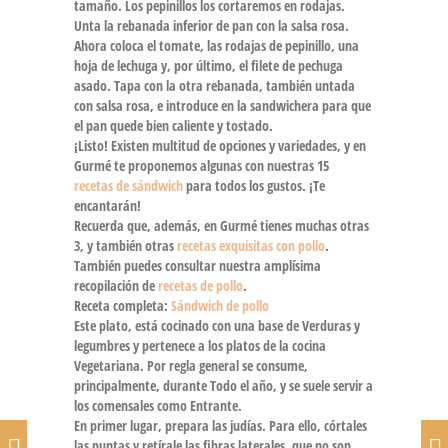
tamaño. Los pepinillos los cortaremos en rodajas.
Unta la rebanada inferior de pan con la salsa rosa.
Ahora coloca el tomate, las rodajas de pepinillo, una
hoja de lechuga y, por último, el filete de pechuga
asado. Tapa con la otra rebanada, también untada
con salsa rosa, e introduce en la sandwichera para que
el pan quede bien caliente y tostado.
¡Listo! Existen multitud de opciones y variedades, y en
Gurmé te proponemos algunas con nuestras 15
recetas de sándwich
para todos los gustos. ¡Te
encantarán!
Recuerda que, además, en Gurmé tienes muchas otras
3, y también otras
recetas exquisitas con pollo
.
También puedes consultar nuestra amplísima
recopilación de
recetas de pollo
.
Receta completa:
Sándwich de pollo
Este plato, está cocinado con una base de Verduras y
legumbres y pertenece a los platos de la cocina
Vegetariana. Por regla general se consume,
principalmente, durante Todo el año, y se suele servir a
los comensales como Entrante.
En primer lugar, prepara las judías. Para ello, córtales
las puntas y retírale las fibras laterales, que no son