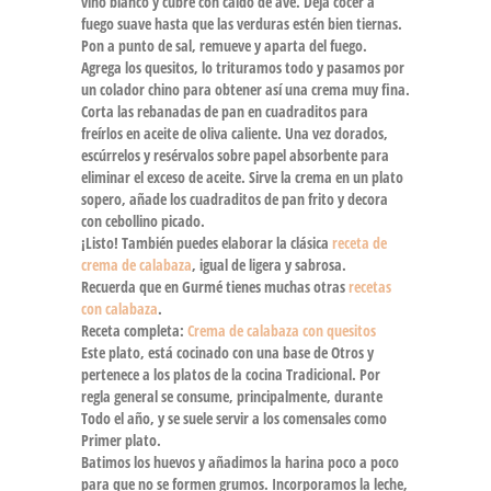
vino blanco y cubre con caldo de ave. Deja cocer a
fuego suave hasta que las verduras estén bien tiernas.
Pon a punto de sal, remueve y aparta del fuego.
Agrega los quesitos, lo trituramos todo y pasamos por
un colador chino para obtener así una crema muy fina.
Corta las rebanadas de pan en cuadraditos para
freírlos en aceite de oliva caliente. Una vez dorados,
escúrrelos y resérvalos sobre papel absorbente para
eliminar el exceso de aceite. Sirve la crema en un plato
sopero, añade los cuadraditos de pan frito y decora
con cebollino picado.
¡Listo! También puedes elaborar la clásica
receta de
crema de calabaza
, igual de ligera y sabrosa.
Recuerda que en Gurmé tienes muchas otras
recetas
con calabaza
.
Receta completa:
Crema de calabaza con quesitos
Este plato, está cocinado con una base de Otros y
pertenece a los platos de la cocina Tradicional. Por
regla general se consume, principalmente, durante
Todo el año, y se suele servir a los comensales como
Primer plato.
Batimos los huevos y añadimos la harina poco a poco
para que no se formen grumos. Incorporamos la leche,