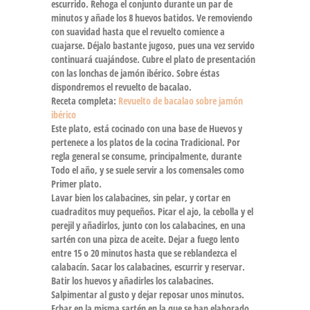
escurrido. Rehoga el conjunto durante un par de
minutos y añade los 8 huevos batidos. Ve removiendo
con suavidad hasta que el revuelto comience a
cuajarse. Déjalo bastante jugoso, pues una vez servido
continuará cuajándose. Cubre el plato de presentación
con las lonchas de jamón ibérico. Sobre éstas
dispondremos el revuelto de bacalao.
Receta completa:
Revuelto de bacalao sobre jamón
ibérico
Este plato, está cocinado con una base de Huevos y
pertenece a los platos de la cocina Tradicional. Por
regla general se consume, principalmente, durante
Todo el año, y se suele servir a los comensales como
Primer plato.
Lavar bien los calabacines, sin pelar, y cortar en
cuadraditos muy pequeños. Picar el ajo, la cebolla y el
perejil y añadirlos, junto con los calabacines, en una
sartén con una pizca de aceite. Dejar a fuego lento
entre 15 o 20 minutos hasta que se reblandezca el
calabacín. Sacar los calabacines, escurrir y reservar.
Batir los huevos y añadirles los calabacines.
Salpimentar al gusto y dejar reposar unos minutos.
Echar en la misma sartén en la que se han elaborado