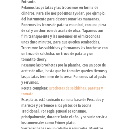
Entrante.
Pelamos las patatas y las troceamos en forma de
cilindros. Para ello nos podemos ayudar, por ejemplo,
del instrumento para descorazonar las manzanas.
Ponemos los trozos de patata en un bol, con una pizca
de sal y un chorreón de aceite de oliva. Tapamos con
film transparente y las metemos en el microondas
unos cinco minutos, para que queden semicocidas.
Troceamos las salchichas y formamos las brochetas con
un trozo de salchicha, un trozo de patata y un
tomatito cherry.
Pasamos las brochetas por la plancha, con un poco de
aceite de oliva, hasta que los tomates queden tiernos y
las patatas terminen de hacerse. Ponemos sal al gusto
y servimos.
Receta completa:
Brochetas de salchichas, patatas y
tomate
Este plato, está cocinado con una base de Pescados y
mariscos y pertenece a los platos de la cocina
Tradicional. Por regla general se consume,
principalmente, durante Todo el año, y se suele servir a
los comensales como Primer plato.
Vierte las habas en un colador y escúrrelas. Mientras