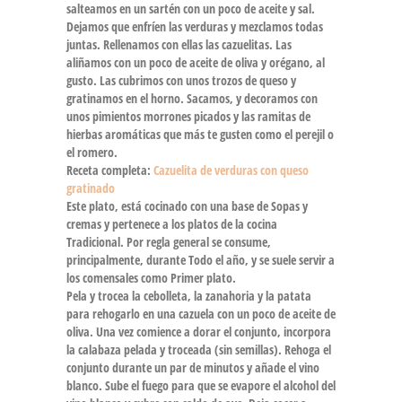
salteamos en un sartén con un poco de aceite y sal.
Dejamos que enfríen las verduras y mezclamos todas
juntas. Rellenamos con ellas las cazuelitas. Las
aliñamos con un poco de aceite de oliva y orégano, al
gusto. Las cubrimos con unos trozos de queso y
gratinamos en el horno. Sacamos, y decoramos con
unos pimientos morrones picados y las ramitas de
hierbas aromáticas que más te gusten como el perejil o
el romero.
Receta completa:
Cazuelita de verduras con queso
gratinado
Este plato, está cocinado con una base de Sopas y
cremas y pertenece a los platos de la cocina
Tradicional. Por regla general se consume,
principalmente, durante Todo el año, y se suele servir a
los comensales como Primer plato.
Pela y trocea la cebolleta, la zanahoria y la patata
para rehogarlo en una cazuela con un poco de aceite de
oliva. Una vez comience a dorar el conjunto, incorpora
la calabaza pelada y troceada (sin semillas). Rehoga el
conjunto durante un par de minutos y añade el vino
blanco. Sube el fuego para que se evapore el alcohol del