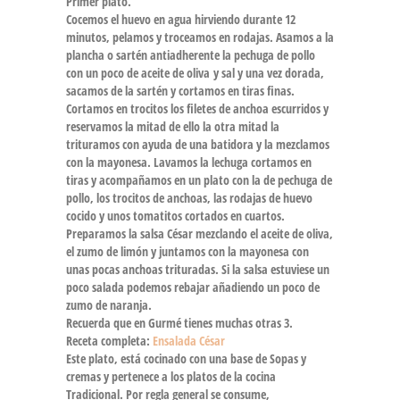
Primer plato.
Cocemos el huevo en agua hirviendo durante 12
minutos, pelamos y troceamos en rodajas. Asamos a la
plancha o sartén antiadherente la pechuga de pollo
con un poco de aceite de oliva y sal y una vez dorada,
sacamos de la sartén y cortamos en tiras finas.
Cortamos en trocitos los filetes de anchoa escurridos y
reservamos la mitad de ello la otra mitad la
trituramos con ayuda de una batidora y la mezclamos
con la mayonesa. Lavamos la lechuga cortamos en
tiras y acompañamos en un plato con la de pechuga de
pollo, los trocitos de anchoas, las rodajas de huevo
cocido y unos tomatitos cortados en cuartos.
Preparamos la salsa César mezclando el aceite de oliva,
el zumo de limón y juntamos con la mayonesa con
unas pocas anchoas trituradas. Si la salsa estuviese un
poco salada podemos rebajar añadiendo un poco de
zumo de naranja.
Recuerda que en Gurmé tienes muchas otras 3.
Receta completa:
Ensalada César
Este plato, está cocinado con una base de Sopas y
cremas y pertenece a los platos de la cocina
Tradicional. Por regla general se consume,