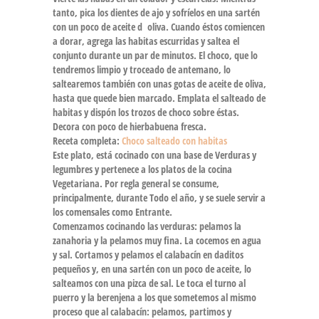
tanto, pica los dientes de ajo y sofríelos en una sartén
con un poco de aceite d oliva. Cuando éstos comiencen
a dorar, agrega las habitas escurridas y saltea el
conjunto durante un par de minutos. El choco, que lo
tendremos limpio y troceado de antemano, lo
saltearemos también con unas gotas de aceite de oliva,
hasta que quede bien marcado. Emplata el salteado de
habitas y dispón los trozos de choco sobre éstas.
Decora con poco de hierbabuena fresca.
Receta completa:
Choco salteado con habitas
Este plato, está cocinado con una base de Verduras y
legumbres y pertenece a los platos de la cocina
Vegetariana. Por regla general se consume,
principalmente, durante Todo el año, y se suele servir a
los comensales como Entrante.
Comenzamos cocinando las verduras: pelamos la
zanahoria y la pelamos muy fina. La cocemos en agua
y sal. Cortamos y pelamos el calabacín en daditos
pequeños y, en una sartén con un poco de aceite, lo
salteamos con una pizca de sal. Le toca el turno al
puerro y la berenjena a los que sometemos al mismo
proceso que al calabacín: pelamos, partimos y