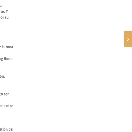
se
se. Y
or su
e la zona
ing Home
ión,
to con
pamientos
stión del