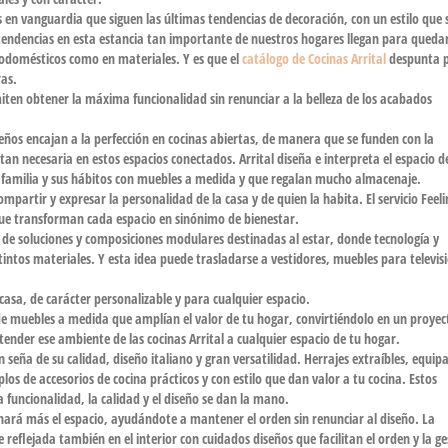
 en vanguardia que siguen las últimas tendencias de decoración
, con un estilo que 
ndencias en esta estancia tan importante de nuestros hogares llegan para quedar
rodomésticos como en materiales. Y es que el
catálogo de Cocinas Arrital
despunta p
ras.
iten obtener la máxima funcionalidad sin renunciar a la belleza de los acabados
eños encajan a la perfección en cocinas abiertas
, de manera que se funden con la
 tan necesaria en estos espacios conectados.
Arrital diseña e interpreta el espacio d
u familia y sus hábitos con muebles a medida y que regalan mucho almacenaje.
compartir y expresar la personalidad de la casa y de quien la habita. El servicio
Feel
e transforman cada espacio en sinónimo de bienestar.
e de
soluciones y composiciones modulares destinadas al estar
, donde tecnología y
istintos materiales. Y esta idea puede trasladarse a vestidores, muebles para televis
casa, de carácter personalizable y para cualquier espacio.
n de muebles a medida que amplían el valor de tu hogar, convirtiéndolo en un proyec
tender ese ambiente de las cocinas Arrital a cualquier espacio de tu hogar.
 seña de su calidad, diseño italiano y gran versatilidad
. Herrajes extraíbles, equi
os de accesorios de cocina prácticos y con estilo que dan valor a tu cocina. Estos
 funcionalidad, la calidad y el diseño se dan la mano.
hará más el espacio
, ayudándote a mantener el orden sin renunciar al diseño. La
 reflejada también en el interior con cuidados diseños que facilitan el orden y la ge