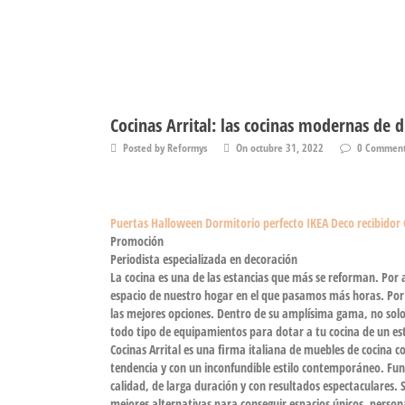
Cocinas Arrital: las cocinas modernas de 
Posted by Reformys
On octubre 31, 2022
0 Commen
Puertas Halloween
Dormitorio perfecto IKEA
Deco recibidor
Promoción
Periodista especializada en decoración
La
cocina es una de las estancias que más se reforman
. Por 
espacio de nuestro hogar en el que pasamos más horas. Por 
las mejores opciones.
Dentro de su amplísima gama, no solo
todo tipo de
equipamientos para dotar a tu cocina de un es
Cocinas Arrital es una
firma italiana de muebles de cocina 
tendencia y con un inconfundible estilo contemporáneo. Fun
calidad, de larga duración y con resultados espectaculares
. 
mejores alternativas para conseguir espacios únicos, persona