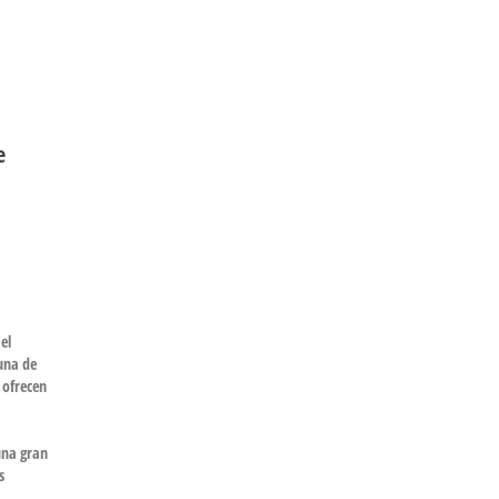
e
el
una de
 ofrecen
una gran
s