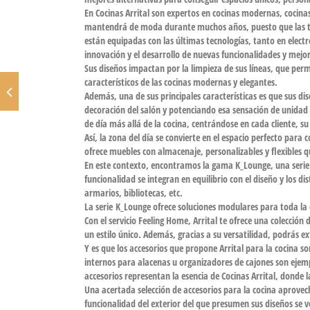
En Cocinas Arrital son
expertos en cocinas modernas, cocinas
mantendrá de moda durante muchos años, puesto que las te
están
equipadas con las últimas tecnologías
, tanto en elect
innovación y el desarrollo de nuevas funcionalidades y mejo
Sus diseños impactan por la
limpieza de sus líneas, que perm
característicos de las cocinas modernas y elegantes.
Además, una de sus principales características es que sus
dis
decoración del salón y potenciando esa sensación de unidad
de día más allá de la cocina
, centrándose en cada cliente, s
Así, la zona del día se convierte en el espacio perfecto para 
ofrece muebles con almacenaje, personalizables y flexibles
qu
En este contexto, encontramos la
gama K_Lounge,
una seri
funcionalidad se integran en equilibrio con el diseño y los d
armarios, bibliotecas, etc.
La serie K_Lounge ofrece soluciones modulares para toda la 
Con el servicio Feeling Home, Arrital te ofrece una colecció
un estilo único. Además, gracias a su versatilidad, podrás ex
Y es que los
accesorios que propone Arrital para la cocina son
internos para alacenas u organizadores de cajones son ejempl
accesorios representan la
esencia de Cocinas Arrital,
donde la
Una acertada selección de accesorios para la cocina aprovec
funcionalidad del exterior del que presumen sus diseños se ve