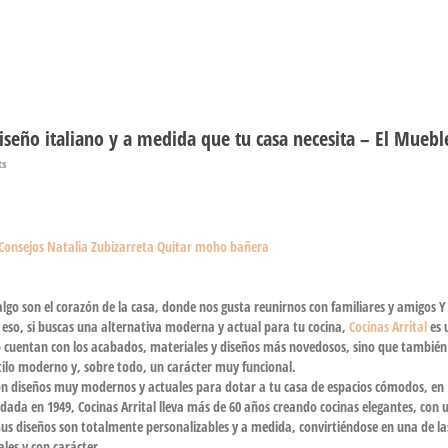
diseño italiano y a medida que tu casa necesita – El Muebl
ts
Consejos Natalia Zubizarreta
Quitar moho bañera
algo son el corazón de la casa, donde nos gusta reunirnos con familiares y amigos Y 
eso, si buscas una
alternativa moderna y actual para tu cocina,
Cocinas Arrital
es 
 cuentan con los
acabados, materiales y diseños más novedosos
, sino que también
tilo moderno y, sobre todo, un carácter muy funcional
.
con diseños muy modernos y actuales
para dotar a tu casa de espacios cómodos, en
dada en 1949, Cocinas Arrital lleva más de 60 años creando
cocinas elegantes, con 
Sus diseños son totalmente personalizables y a medida, convirtiéndose en una de la
les y con carácter.