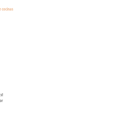
e cocinas
ts!
or