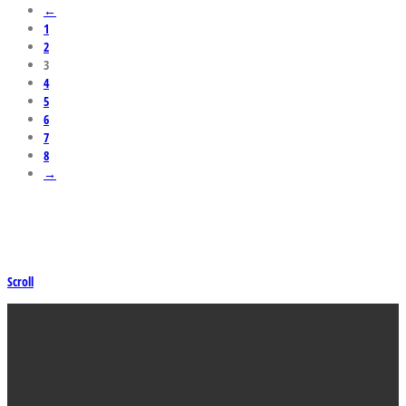
←
1
2
3
4
5
6
7
8
→
Scroll