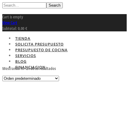
Search
Cart is empty
View Cart
Subtotal:
0,00
€
TIENDA
SOLICITA PRESUPUESTO
PRESUPUESTO DE COCINA
SERVICIOS
BLOG
FINANCIACION
Mostrando 17–24 de 59 resultados