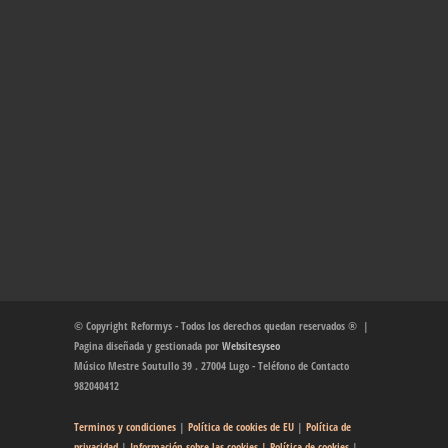
© Copyright Reformys - Todos los derechos quedan reservados ® |
Pagina diseñada y gestionada por
Websitesyseo
Músico Mestre Soutullo 39 . 27004 Lugo - Teléfono de Contacto
982040412
Terminos y condiciones
|
Política de cookies de EU
|
Política de
privacidad
|
Información sobre las cookies
| Política de cookies
|