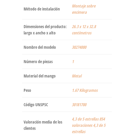
‎Montaje sobre
Método de instalación
encimera
Dimensiones del producto:
‎26.3 x 12 x 32.8
largo x ancho x alto
centímetros
Nombre del modelo
‎30274000
Número de piezas
‎1
Material del mango
‎Metal
Peso
‎1.67 Kilogramos
Código UNSPSC
30181700
4,3 de 5 estrellas 854
Valoración media de los
valoraciones 4,3 de 5
clientes
estrellas