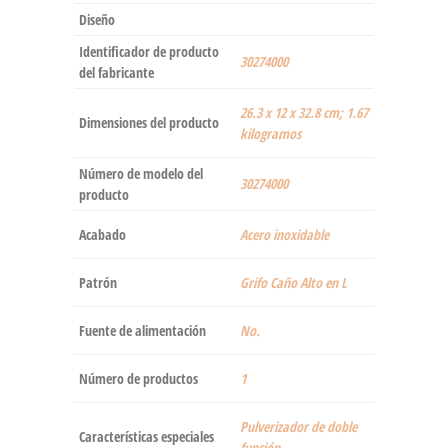
Diseño
Identificador de producto
‎30274000
del fabricante
‎26.3 x 12 x 32.8 cm; 1.67
Dimensiones del producto
kilogramos
Número de modelo del
‎30274000
producto
Acabado
‎Acero inoxidable
Patrón
‎Grifo Caño Alto en L
Fuente de alimentación
‎No.
Número de productos
‎1
‎Pulverizador de doble
Características especiales
función