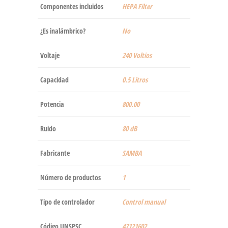
Componentes incluidos
‎HEPA Filter
¿Es inalámbrico?
‎No
Voltaje
‎240 Voltios
Capacidad
‎0.5 Litros
Potencia
‎800.00
Ruido
‎80 dB
Fabricante
‎SAMBA
Número de productos
‎1
Tipo de controlador
‎Control manual
Código UNSPSC
47121602