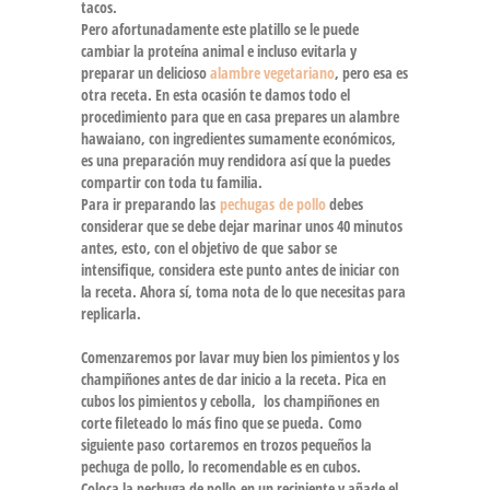
tacos.
Pero afortunadamente este
platillo
se le puede
cambiar la proteína animal e incluso evitarla y
preparar un delicioso
alambre vegetariano
, pero esa es
otra receta. En esta ocasión te damos todo el
procedimiento para que en casa prepares un
alambre
hawaiano
, con ingredientes sumamente económicos,
es una preparación muy rendidora así que la puedes
compartir con toda tu familia.
Para ir preparando las
pechugas de pollo
debes
considerar que se debe dejar marinar unos 40 minutos
antes, esto, con el objetivo de que sabor se
intensifique, considera este punto antes de iniciar con
la receta. Ahora sí, toma nota de lo que necesitas para
replicarla.
Comenzaremos por lavar muy bien los pimientos y los
champiñones antes de dar inicio a la receta. Pica en
cubos los pimientos y cebolla, los champiñones en
corte fileteado lo más fino que se pueda. Como
siguiente paso cortaremos en trozos pequeños la
pechuga de pollo, lo recomendable es en cubos.
Coloca la pechuga de pollo en un recipiente y añade el