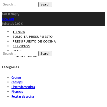
Search
Cart is empty
View Cart
Subtotal:
0,00
€
TIENDA
SOLICITA PRESUPUESTO
PRESUPUESTO DE COCINA
SERVICIOS
BLOG
Search
FINANCIACION
Categorías
Cocinas
Consejos
Electrodomesticos
Finanzas
Recetas de cocina