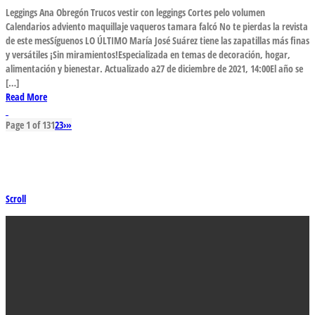
Leggings Ana Obregón Trucos vestir con leggings Cortes pelo volumen
Calendarios adviento maquillaje vaqueros tamara falcó No te pierdas la revista
de este mesSíguenos LO ÚLTIMO María José Suárez tiene las zapatillas más finas
y versátiles ¡Sin miramientos!Especializada en temas de decoración, hogar,
alimentación y bienestar. Actualizado a27 de diciembre de 2021, 14:00El año se
[…]
Read More
Page 1 of 13
1
2
3
›
»
Scroll