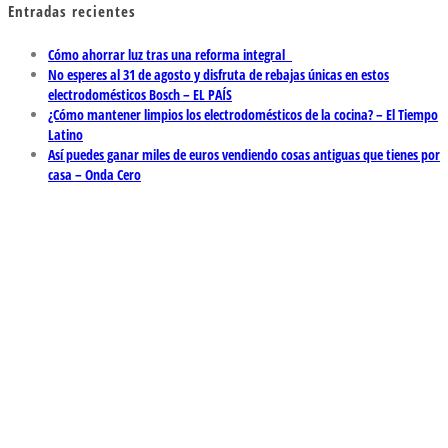
Entradas recientes
Cómo ahorrar luz tras una reforma integral
No esperes al 31 de agosto y disfruta de rebajas únicas en estos
electrodomésticos Bosch – EL PAÍS
¿Cómo mantener limpios los electrodomésticos de la cocina? – El Tiempo
Latino
Así puedes ganar miles de euros vendiendo cosas antiguas que tienes por
casa – Onda Cero