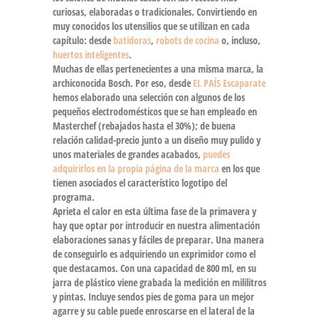
curiosas, elaboradas o tradicionales. Convirtiendo en
muy conocidos los utensilios que se utilizan en cada
capítulo: desde
batidoras
,
robots de cocina
o,
incluso,
huertos inteligentes
.
Muchas de ellas pertenecientes a una misma marca, la
archiconocida
Bosch
. Por eso, desde
EL PAÍS Escaparate
hemos elaborado una selección con algunos de los
pequeños electrodomésticos que se han empleado en
Masterchef
(
rebajados hasta el 30%
); de buena
relación calidad-precio
junto a un
diseño muy pulido
y
unos
materiales de grandes acabados
,
puedes
adquirirlos en la propia página de la marca
en los que
tienen asociados el característico logotipo del
programa.
Aprieta el calor en esta última fase de la primavera y
hay que optar por introducir en nuestra alimentación
elaboraciones sanas y fáciles de preparar. Una manera
de conseguirlo es adquiriendo un exprimidor como el
que destacamos. Con una capacidad de 800 ml, en su
jarra de plástico viene grabada la medición en mililitros
y pintas. Incluye sendos pies de goma para un mejor
agarre y su cable puede enroscarse en el lateral de la