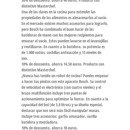
30% de descuento, ahorra 40 euros. Producto con
distintivo Masterchef.
Una de las claves en la cocina para extender las
propiedades de los alimentos es almacenarlos al vacío.
En el mercado existen muchos accesorios para lograrlo,
pero Bosch ha combinado el buen hacer de las
batidoras de mano con los mejores recipientes para
envasar al vacío. Estos pueden lavarse en el lavavajillas
y reutilizarse. En cuanto a la batidora, su potencia es
de 1.000 vatios, cuchillas antisucción y 13 niveles de
uso.
10% de descuento, ahorra 14,50 euros. Producto con
distintivo Masterchef.
¿Nunca has tenido un robot de cocina? Puedes empezar
a hacer tus pinitos con este aparato Bosch. Su control
de velocidad es electrónico (con cuatro niveles) y el
brazo multifunción incluye tres puntos de
accionamiento para optimizar la fuerza. En cuanto a la
capacidad del bol (de 3,8 litros) y su diseño especial,
destacar que nos será más fácil manipular masas.
Incluye tres accesorios: garfio amasador, varilla
batidora y mezcladora.
10% de descuento, ahorra 18 euros.