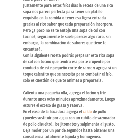
Justamente para estos fríos días la
receta
de una
rica
sopa
nos parece perfecta para tener un platillo
exquisito en la comida o tener esa ligera entrada
gracias al rico sabor que cada preparación incorpora.
Pero ¿a poco no se te antoja una
sopa de col con
tocino
?, seguramente te suele parecer algo raro, sin
embargo, la combinación de sabores que tiene te
encantará.
Con la siguiente
receta
podrás preparar esta
rica sopa
de col con tocino
que tendrá esa parte crujiente por
conducto de este pequeño corte de carne y agregará un
toque calentito que se necesita para
combatir el frío
,
solo es cuestión de que te animes a prepararla.
Calienta una pequeña olla, agrega el
tocino
y fríe
durante unos ocho minutos aproximadamente. Luego
escurre el exceso de grasa y reserva.
En el vaso de la licuadora agrega el
caldo
de pollo
(puedes sustituir por agua con un cubito de sazonador
de pollo disuelto), los jitomates y salpimenta al gusto.
Deja moler por un par de segundos hasta obtener una
consistencia totalmente líquida y homogénea.