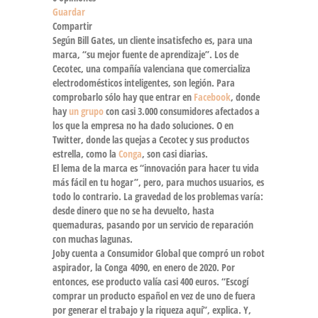
Guardar
Compartir
Según Bill Gates, un cliente insatisfecho es, para una
marca, “su mejor fuente de aprendizaje”. Los de
Cecotec
, una compañía valenciana que comercializa
electrodomésticos inteligentes
, son legión. Para
comprobarlo sólo hay que entrar en
Facebook
, donde
hay
un grupo
con casi 3.000
consumidores afectados
a
los que la empresa no ha dado soluciones. O en
Twitter, donde las
quejas a Cecotec
y sus productos
estrella, como la
Conga
, son casi diarias.
El lema de la marca es “innovación para hacer tu vida
más fácil en tu hogar”, pero, para muchos usuarios, es
todo lo contrario. La gravedad de los problemas varía:
desde dinero que no se ha devuelto, hasta
quemaduras, pasando por un
servicio de reparación
con muchas lagunas.
Joby cuenta a
Consumidor Global
que compró un robot
aspirador, la
Conga 4090
, en enero de 2020. Por
entonces, ese producto valía casi 400 euros. “Escogí
comprar un producto español en vez de uno de fuera
por generar el trabajo y la riqueza aquí”, explica. Y,