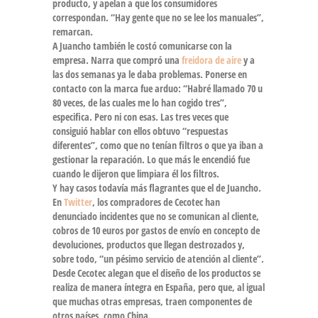
producto, y apelan a que los consumidores
correspondan. “Hay gente que no se lee los
manuales
”,
remarcan.
A Juancho también le costó comunicarse con la
empresa. Narra que compró una
freidora de aire
y a
las dos semanas ya le daba problemas. Ponerse en
contacto con la marca fue arduo: “Habré llamado 70 u
80 veces, de las cuales me lo han cogido tres”,
especifica. Pero ni con esas. Las tres veces que
consiguió hablar con ellos obtuvo “respuestas
diferentes”, como que no tenían
filtros
o que ya iban a
gestionar la reparación. Lo que más le encendió fue
cuando le dijeron que limpiara él los filtros.
Y hay casos todavía más flagrantes que el de Juancho.
En
Twitter
, los compradores de Cecotec han
denunciado incidentes que no se comunican al cliente,
cobros de 10 euros por gastos de envío en concepto de
devoluciones, productos que llegan destrozados y,
sobre todo, “un
pésimo servicio de atención al cliente
”.
Desde Cecotec alegan que el diseño de los productos se
realiza de manera íntegra en
España
, pero que, al igual
que muchas otras empresas, traen componentes de
otros países, como
China
.