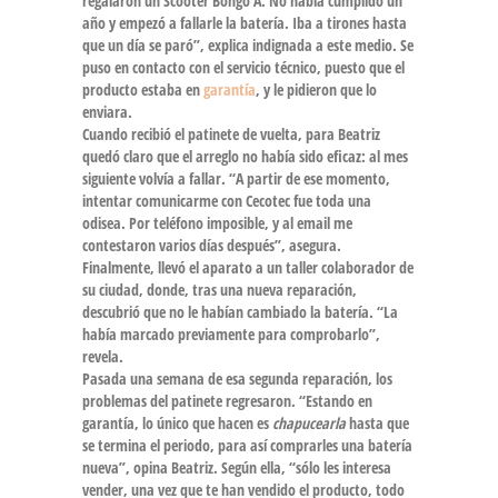
regalaron un
Scooter Bongo A
. No había cumplido un
año y empezó a fallarle la
batería
. Iba a tirones hasta
que un día se paró”, explica indignada a este medio. Se
puso en contacto con el servicio técnico, puesto que el
producto estaba en
garantía
, y le pidieron que lo
enviara.
Cuando recibió el patinete de vuelta, para Beatriz
quedó claro que el
arreglo
no había sido eficaz: al mes
siguiente volvía a fallar. “A partir de ese momento,
intentar comunicarme con Cecotec fue toda una
odisea. Por teléfono imposible, y al email me
contestaron varios días después”, asegura.
Finalmente, llevó el aparato a un
taller colaborador
de
su ciudad, donde, tras una nueva reparación,
descubrió que no le habían cambiado la batería. “La
había marcado previamente para comprobarlo”,
revela.
Pasada una semana de esa segunda reparación, los
problemas del patinete regresaron. “Estando en
garantía, lo único que hacen es
chapucearla
hasta que
se termina el periodo, para así comprarles una batería
nueva”, opina Beatriz. Según ella, “sólo les interesa
vender, una vez que te han vendido el producto, todo