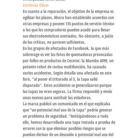
Estefania Oliver
En cuanto a la reparación, el objetivo de la empresa es
agilizar los plazos. Ahora han establecido acuerdos con
otras empresas y poseen 135 puntos de servicio técnico
a los que los compradores pueden acudir para llevar
sus electrodomésticos averiados. No obstante, a juicio
de las críticas, no parecen suficientes.
En los grupos de afectados de Facebook, lo que más
sobrecoge es ver las fotos de
quemaduras
provocadas
por fallos en productos de Cecotec: la
Mambo 6090
, un
potente robot de cocina multifunción, ha causado
varios accidentes. Según detalla una afectada en este
foro, “al poner el triturado al 5, la tapa salió
disparada”. Estos accidentes se generalizaron porque
las tapas no eran seguras. La firma respondió y envío
unas nuevas para sustituir las voladoras.
La marca publicó un comunicado en el que explicaba
que “un potencial mal uso de la tapa” podría generar
un problema de
seguridad
. “Anticipándonos a todo
ello, hemos desarrollado una tapa testada a prueba de
errores con la que eliminar posibles riesgos que se
puedan derivar de un descuido o potencial mal uso del