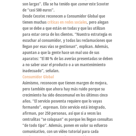
son largas”. Ella se ha tenido que
comer
este Scooter
de “casi 500 euros”.
Desde Cecotec reconocen a
Consumidor Global
que
tienen muchas
críticas en redes sociales
, pero alegan
que se debe a que están en todas y que las utilizan
para estar cerca de los clientes. “Nuestra estrategia es
escuchar al consumidor, y todas las
reclamaciones
que
llegan por esas vías se gestionan”, explican. Además,
apuntan a que la gente hace un mal uso de sus
aparatos: “El 80 % de las averías presentadas se deben
a no saber usar el producto o a un
mantenimiento
inadecuado
”, señalan.
Consumidor Global
Asimismo, reconocen que tienen margen de mejora,
pero también que ahora hay más ruido porque su
crecimiento
ha sido descomunal en los últimos cinco
años. “El servicio posventa requiere que lo vayas
formando”, expresan. Este servicio está integrado,
afirman, por 250 personas, así que si a veces las
centralitas “se colapsan” es porque les llegan consultas
“de todo tipo”. Además, ponen en valor su esfuerzo
comunicativo, con un
vídeo tutorial
para cada