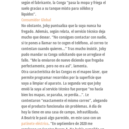
según el fabricante, la Conga “pasa la mopa y friega
el
suelo gracias a su tanque mixto para sólidos y
líquidos”.
Consumidor Global
No obstante, Joby puntualiza que la suya nunca ha
fregado. Además, según relata, el
servicio técnico
deja
mucho que desear. “No consigues contactar con nadie,
si te pones a llamar no te cogen el teléfono, al correo te
contestan cuando quieren…” Tras mucho insistir, Joby
pudo mandar su Conga solicitando que se arreglase el
fallo
. “Me la enviaron de nuevo diciendo que fregaba
perfectamente, pero no era así”, lamenta.
Otra característica de las Congas es el
mapeo láser
, que
permite programar recorridos por la superficie que
vaya a limpiar el aparato. La segunda vez que Joby
envió la suya al servicio técnico fue porque “no hacía
bien los mapas, se paraba, se perdía…”. Le
contestaron “exactamente el mismo correo”, alegando
que el producto funcionaba sin problemas. A día de
hoy la tiene en una casa de campo, infrautilizada.
A Beatriz le pasó algo parecido, en este caso con un
patinete eléctrico
. “En septiembre de 2020 me