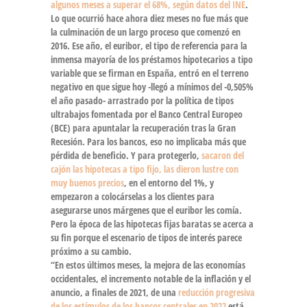
algunos meses a superar el 68%, según datos del INE
.
Lo que ocurrió hace ahora diez meses no fue más que
la culminación de un largo proceso que comenzó en
2016. Ese año, el euribor, el tipo de referencia para la
inmensa mayoría de los préstamos hipotecarios a tipo
variable que se firman en España, entró en el terreno
negativo en que sigue hoy -llegó a mínimos del -0,505%
el año pasado- arrastrado por la política de tipos
ultrabajos fomentada por el Banco Central Europeo
(BCE) para apuntalar la recuperación tras la Gran
Recesión. Para los bancos, eso no implicaba más que
pérdida de beneficio. Y para protegerlo,
sacaron del
cajón las hipotecas a tipo fijo, las dieron lustre con
muy buenos precios
, en el entorno del 1%, y
empezaron a colocárselas a los clientes para
asegurarse unos márgenes que el euribor les comía.
Pero
la época de las hipotecas fijas baratas se acerca a
su fin
porque el escenario de tipos de interés parece
próximo a su cambio.
“En estos últimos meses, la mejora de las economías
occidentales, el incremento notable de la inflación y el
anuncio, a finales de 2021, de una
reducción progresiva
de los estímulos de los bancos centrales en 2022
está