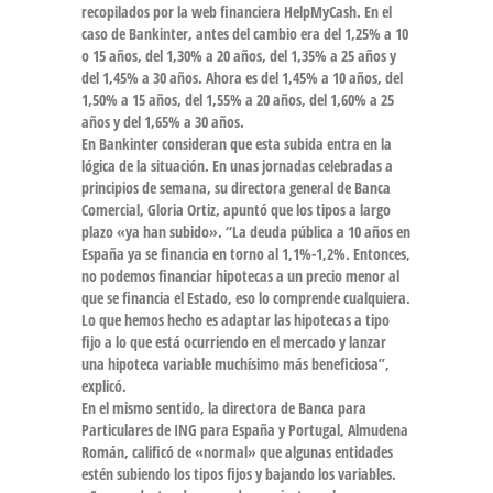
recopilados por la web financiera HelpMyCash. En el
caso de Bankinter, antes del cambio era del 1,25% a 10
o 15 años, del 1,30% a 20 años, del 1,35% a 25 años y
del 1,45% a 30 años. Ahora es del 1,45% a 10 años, del
1,50% a 15 años, del 1,55% a 20 años, del 1,60% a 25
años y del 1,65% a 30 años.
En Bankinter consideran que esta subida entra en la
lógica de la situación
. En unas jornadas celebradas a
principios de semana, su directora general de Banca
Comercial, Gloria Ortiz, apuntó que los tipos a largo
plazo «ya han subido». “La deuda pública a 10 años en
España ya se financia en torno al 1,1%-1,2%. Entonces,
no podemos financiar hipotecas a un precio menor al
que se financia el Estado
, eso lo comprende cualquiera.
Lo que hemos hecho es
adaptar las hipotecas a tipo
fijo a lo que está ocurriendo en el mercado
y lanzar
una hipoteca variable muchísimo más beneficiosa”,
explicó.
En el mismo sentido, la directora de Banca para
Particulares de ING para España y Portugal, Almudena
Román, calificó de
«normal» que algunas entidades
estén subiendo los tipos fijos y bajando los variables
.