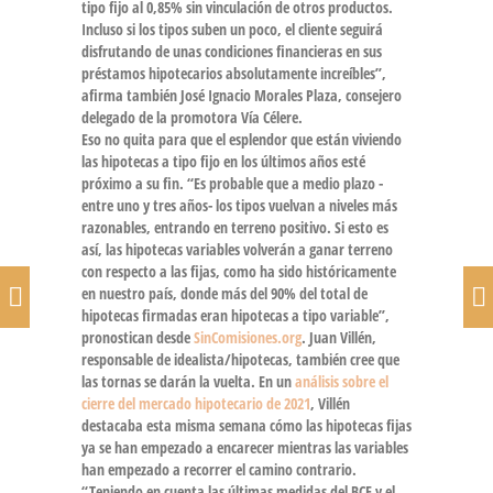
tipo fijo al 0,85% sin vinculación de otros productos
.
Incluso si los tipos suben un poco, el cliente seguirá
disfrutando de unas condiciones financieras en sus
préstamos hipotecarios absolutamente increíbles”,
afirma también José Ignacio Morales Plaza, consejero
delegado de la promotora Vía Célere.
Eso no quita para que el esplendor que están viviendo
las hipotecas a tipo fijo en los últimos años esté
próximo a su fin. “Es probable que a medio plazo -
entre uno y tres años- los tipos vuelvan a niveles más
razonables, entrando en terreno positivo. Si esto es
así,
las hipotecas variables volverán a ganar terreno
con respecto a las fijas
, como ha sido históricamente
en nuestro país, donde más del 90% del total de
hipotecas firmadas eran hipotecas a tipo variable”,
pronostican desde
SinComisiones.org
. Juan Villén,
responsable de idealista/hipotecas, también cree que
las tornas se darán la vuelta. En un
análisis sobre el
cierre del mercado hipotecario de 2021
, Villén
destacaba esta misma semana cómo las
hipotecas fijas
ya se han empezado a encarecer
mientras las variables
han empezado a recorrer el camino contrario.
“Teniendo en cuenta las últimas medidas del BCE y el