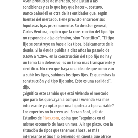
«Son productos de mercado, se ajustan a las
condiciones y es lo que hay que hacer», sostuvo.
Banco Sabadell es otra de las entidades que, según
fuentes del mercado, tiene previsto encarecer sus
hipotecas fijas próximamente. Su director general,
Carlos Ventura, explicó que
la construcción del tipo fijo
no responde a algo defensivo, sino “científico”
. “El tipo
fijo se construye en base a los tipos, básicamente de la
deuda. Si la deuda publica a diez años ha pasado de
0,60% a 1,20%, en la construcción del tipo fijo no hay
un tema tan defensivo, es un tema más transparente y
científico. No creo que haya una idea de que como van
a subir los tipos, subimos los tipos fijos. Es que miras la
construcción y el tipo fijo sube. Esto es una realidad”,
dijo.
¿Significa este cambio que está viviendo el mercado
que para los que vayan a comprar vivienda sea más
interesante ya optar por una hipoteca a tipo variable?
Los expertos no lo creen así. Ferran Font, jefe de
Estudios de
Pisos.com
, opina que “seguimos en el
mismo escenario de hace un mes. A largo plazo,
con la
situación de tipos que tenemos ahora, es más
interesante el tipo fijo
teniendo en cuenta que ofrece