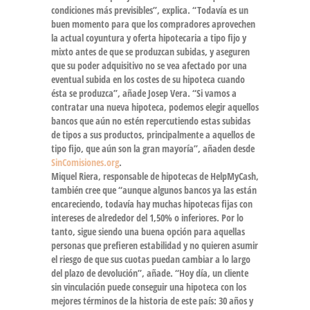
condiciones más previsibles”, explica. “Todavía
es un
buen momento para que los compradores aprovechen
la actual coyuntura y oferta hipotecaria a tipo fijo y
mixto
antes de que se produzcan subidas, y aseguren
que su poder adquisitivo no se vea afectado por una
eventual subida en los costes de su hipoteca cuando
ésta se produzca”, añade Josep Vera. “Si vamos a
contratar una nueva hipoteca,
podemos elegir aquellos
bancos que aún no estén repercutiendo estas subidas
de tipos a sus productos
, principalmente a aquellos de
tipo fijo, que aún son la gran mayoría”, añaden desde
SinComisiones.org
.
Miquel Riera, responsable de hipotecas de HelpMyCash,
también cree que “aunque algunos bancos ya las están
encareciendo,
todavía hay muchas hipotecas fijas con
intereses de alrededor del 1,50% o inferiores
. Por lo
tanto, sigue siendo una buena opción para aquellas
personas que prefieren estabilidad y no quieren asumir
el riesgo de que sus cuotas puedan cambiar a lo largo
del plazo de devolución”, añade. “Hoy día, un cliente
sin vinculación puede conseguir una hipoteca con los
mejores términos de la historia de este país:
30 años y