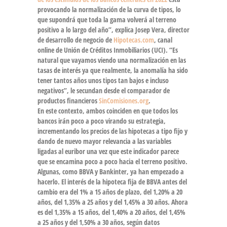
provocando la
normalización de la curva de tipos
, lo
que supondrá que toda la gama volverá al terreno
positivo a lo largo del año”, explica Josep Vera, director
de desarrollo de negocio de
Hipotecas.com
, canal
online de Unión de Créditos Inmobiliarios (UCI). “Es
natural que vayamos viendo una normalización en las
tasas de interés ya que realmente,
la anomalía ha sido
tener tantos años unos tipos tan bajos
e incluso
negativos”, le secundan desde el comparador de
productos financieros
SinComisiones.org
.
En este contexto, ambos coinciden en que
todos los
bancos irán poco a poco virando su estrategia,
incrementando los precios de las hipotecas a tipo fijo y
dando de nuevo mayor relevancia a las variables
ligadas al euribor una vez que este indicador parece
que se encamina poco a poco hacia el terreno positivo.
Algunas, como BBVA y Bankinter, ya han empezado a
hacerlo. El interés de la hipoteca fija de BBVA antes del
cambio era del 1% a 15 años de plazo, del 1,20% a 20
años, del 1,35% a 25 años y del 1,45% a 30 años. Ahora
es del 1,35% a 15 años, del 1,40% a 20 años, del 1,45%
a 25 años y del 1,50% a 30 años, según datos