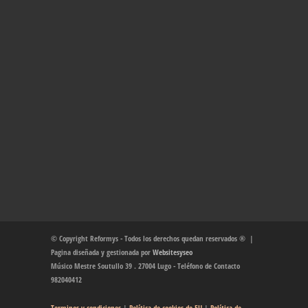
© Copyright Reformys - Todos los derechos quedan reservados ® |
Pagina diseñada y gestionada por
Websitesyseo
Músico Mestre Soutullo 39 . 27004 Lugo - Teléfono de Contacto
982040412
Terminos y condiciones
|
Política de cookies de EU
|
Política de