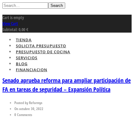
Search
Cart is empty
View Cart
Subtotal:
0,00
€
TIENDA
SOLICITA PRESUPUESTO
PRESUPUESTO DE COCINA
SERVICIOS
BLOG
FINANCIACION
Senado aprueba reforma para ampliar participación de
FA en tareas de seguridad – Expansión Política
Posted by Reformys
On octubre 30, 2022
0 Comments