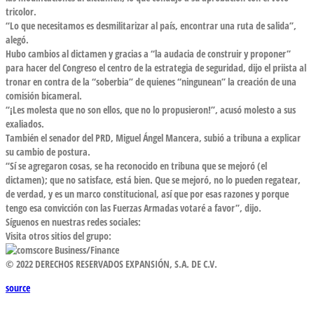
tricolor.
“Lo que necesitamos es desmilitarizar al país, encontrar una ruta de salida”,
alegó.
Hubo cambios al dictamen y gracias a “la audacia de construir y proponer”
para hacer del Congreso el centro de la estrategia de seguridad, dijo el priista al
tronar en contra de la “soberbia” de quienes “ningunean” la creación de una
comisión bicameral.
“¡Les molesta que no son ellos, que no lo propusieron!”, acusó molesto a sus
exaliados.
También el senador del PRD, Miguel Ángel Mancera, subió a tribuna a explicar
su cambio de postura.
“Sí se agregaron cosas, se ha reconocido en tribuna que se mejoró (el
dictamen); que no satisface, está bien. Que se mejoró, no lo pueden regatear,
de verdad, y es un marco constitucional, así que por esas razones y porque
tengo esa convicción con las Fuerzas Armadas votaré a favor”, dijo.
Síguenos en nuestras redes sociales:
Visita otros sitios del grupo:
Business/Finance
© 2022 DERECHOS RESERVADOS EXPANSIÓN, S.A. DE C.V.
source