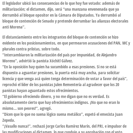
El legislador ubicó las consecuencias de lo que hoy fue votado: además de
militarización; el dictamen, dijo, será “una manzana envenenada que ya
derrumbó al bloque opositor en la Cámara de Diputados. Ya derrumbó al
bloque de contención de Senado y pretende derrumbar las alianzas electorales
anti Morena”.
El distanciamiento entre los integrantes del bloque de contención se hizo
evidente en los posicionamientos, en que permearon acusaciones del PAN, MC y
plurales contra priistas, sobre todo.
“Intercambiaron la militarización del país por impunidad, de Alejandro
Moreno”, advirtió la panista Xóchitl Gálvez.
“En la oposición hay quien ha sucumbido a esas presiones. Si no se está
dispuesto a aguantar presiones, la puerta está muy ancha, para solicitar
licencia y que venga acá quien tenga determinación de votar a favor del país”,
reprochó el líder de los panistas Julen Rementería al agradecer que los 20
panistas hayan aguantado estos ofrecimientos.
“El gobierno ofreciendo dinero, y no me digan que no es verdad. Es
absolutamente cierto que hay ofrecimientos indignos. ¡No que no eran lo
mismo… son peores!”, agregó.
“Dicen que lo que no suena lógico suena metálico”, espetó el emecista Juan
Zepeda.
“¡Vasallo nunca!”, rechazó Jorge Carlos Ramírez Marín, del PRI, e impulsor de
las modificaciones al dictamen, lo que condujo a su aprobación con el voto