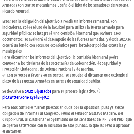
Armadas con cuatro mecanismos”, señaló el líder de los senadores de Morena,
Ricardo Monreal.
Estos son la obligación del Ejecutivo a rendir un informe semestral, con
indicadores, sobre el uso de la facultad para utilizar la fuerza armada para
seguridad pública; se integrará una comisión bicameral que revisará esos
documentos; se evaluará el desempeño de las fuerzas armadas, y desde 2023 se
creará un fondo con recursos económicos para fortalecer policías estatales y
municipales.
Para dictaminar los informes del Ejecutivo, la comisión bicameral podrá
convocar a los titulares de las secretarías de Gobernación, de Seguridad y
Protección Ciudadana, de Defensa Nacional y de Marina.
✅ Con 87 votos a favor y 40 en contra, se aprueba el dictamen que extiende el
plazo de las Fuerzas Armadas en tareas de seguridad pública.
Se devuelve a
@Mx_Diputados
para su proceso legislativo. 👇
pic.twitter.com/Ry1dBFq4C2
Pero esos controles fueron puestos en duda por la oposición, pues ya existe
obligación de informar al Congreso, reviró el senador Gustavo Madero, del
Grupo Plural, al cuestionar el optimismo de los senadores del PRI y del PRD, que
se dijeron satisfechos con la inclusión de esos puntos, lo que les llevó a aprobar
el dictamen.