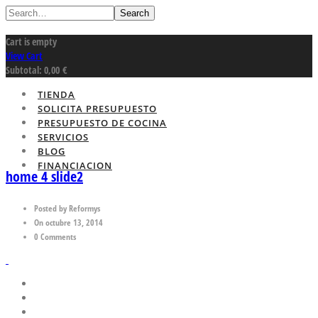
Search
Cart is empty
View Cart
Subtotal:
0,00
€
TIENDA
SOLICITA PRESUPUESTO
PRESUPUESTO DE COCINA
SERVICIOS
BLOG
FINANCIACION
home 4 slide2
Posted by Reformys
On octubre 13, 2014
0 Comments